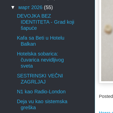
▼
март 2026
(55)
DEVOJKA BEZ
IDENTITETA - Grad koji
šapuće
Kafa sa Beti u Hotelu
Balkan
Hotelska sobarica:
čuvarica nevidljivog
sveta
SESTRINSKI VEČNI
ZAGRLJAJ
N1 kao Radio-London
Poste
Deja vu kao sistemska
greška
Нема 