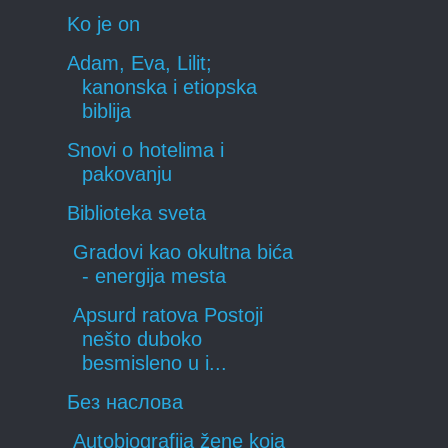
Ko je on
Adam, Eva, Lilit;
kanonska i etiopska
biblija
Snovi o hotelima i
pakovanju
Biblioteka sveta
Gradovi kao okultna bića
- energija mesta
Apsurd ratova Postoji
nešto duboko
besmisleno u i...
Без наслова
Autobiografija žene koja