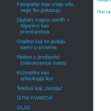
Fotografije koje znaju više
nego što pokazuju
Поста
Digitalni tragovi umrlih +
Algoritmi kao
proročanstva
Gradovi koji se javljaju
samo u snovima
Redovi u prodavnici
(mikrokosmos sveta)
Kozmetika kao
arheologija lica
Telefoni koji „nestaju“
SITNI KVAROVI
IZLAZ