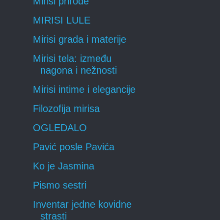
Mirisi prirode
MIRISI LULE
Mirisi grada i materije
Mirisi tela: između
nagona i nežnosti
Mirisi intime i elegancije
Filozofija mirisa
OGLEDALO
Pavić posle Pavića
Ko je Jasmina
Pismo sestri
Inventar jedne kovidne
strasti