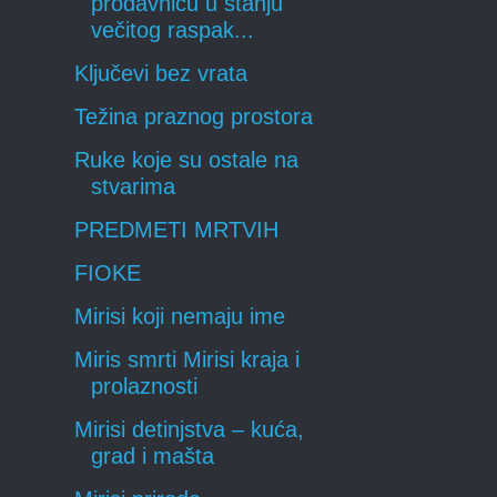
prodavnicu u stanju
večitog raspak...
Ključevi bez vrata
Težina praznog prostora
Ruke koje su ostale na
stvarima
PREDMETI MRTVIH
FIOKE
Mirisi koji nemaju ime
Miris smrti Mirisi kraja i
prolaznosti
Mirisi detinjstva – kuća,
grad i mašta