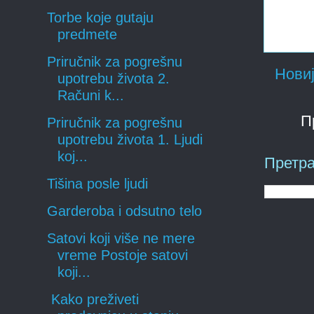
Torbe koje gutaju
predmete
Priručnik za pogrešnu
Новиј
upotrebu života 2.
Računi k...
П
Priručnik za pogrešnu
upotrebu života 1. Ljudi
koj...
Претра
Tišina posle ljudi
Garderoba i odsutno telo
Satovi koji više ne mere
vreme Postoje satovi
koji...
Kako preživeti