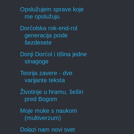
Opslužujem sprave koje
me opslužuju
Dorćolska rok-end-rol
generacija posle
šezdesete
Donji Dorćol i tišina jedne
sinagoge
Teorija zavere - dve
varijante teksta
Životinje u hramu, šeširi
pred Bogom
Moje muke s naukom
(multiverzum)
Dolazi nam novi svet