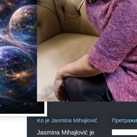
Ko je Jasmina Mihajlović
Претражи 
Jasmina Mihajlović je