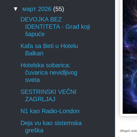
▼
март 2026
(55)
DEVOJKA BEZ
IDENTITETA - Grad koji
šapuće
Kafa sa Beti u Hotelu
Balkan
Hotelska sobarica:
čuvarica nevidljivog
sveta
SESTRINSKI VEČNI
ZAGRLJAJ
N1 kao Radio-London
Deja vu kao sistemska
greška
(Mogući mult