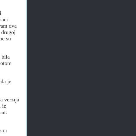
i
naci
iram dva
 drugoj
ne su
 bila
ivotom
 da je
a verzija
 iz
put.
ma i