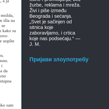
, a ja
žurbe, reklama i mreža.
Živi i piše između
, možda,
Beograda i sećanja.
m išla na
„Svet je sačinjen od
 se
sitnica koje
m kako su
zaboravljamo, i crtica
otovo
koje nas podsećaju.“ —
re uopšte
J. M.
um.
Пријави злоупотребу
asno.
 i
ba da
evno
ostupna
liko sam