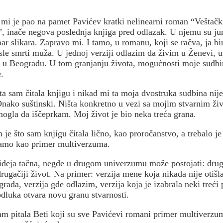
i je pao na pamet Pavićev kratki nelinearni roman “Veštačk
, inače negova poslednja knjiga pred odlazak. U njemu su ju
par slikara. Zapravo mi. I tamo, u romanu, koji se račva, ja b
sle smrti muža. U jednoj verziji odlazim da živim u Ženevi, u
 u Beogradu. U tom granjanju života, mogućnosti moje sudbi
e.
ta sam čitala knjigu i nikad mi ta moja dvostruka sudbina nije
Onako suštinski. Ništa konkretno u vezi sa mojim stvarnim ž
ogla da iščeprkam. Moj život je bio neka treća grana.
 je što sam knjigu čitala lično, kao proročanstvo, a trebalo je
amo kao primer multiverzuma.
ideja tačna, negde u drugom univerzumu može postojati: drug
rugačiji život. Na primer: verzija mene koja nikada nije otišla
grada, verzija gde odlazim, verzija koja je izabrala neki treći 
dluka otvara novu granu stvarnosti.
m pitala Beti koji su sve Pavićevi romani primer multiverzu