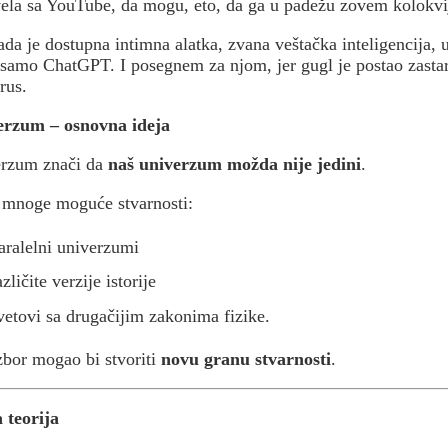
vela sa YouTube, da mogu, eto, da ga u padežu zovem kolokvij
da je dostupna intimna alatka, zvana veštačka inteligencija, u
samo ChatGPT. I posegnem za njom, jer gugl je postao zasta
rus.
erzum – osnovna ideja
erzum znači da
naš univerzum možda nije jedini
.
 mnoge moguće stvarnosti:
aralelni univerzumi
azličite verzije istorije
vetovi sa drugačijim zakonima fizike.
zbor mogao bi stvoriti
novu granu stvarnosti
.
 teorija