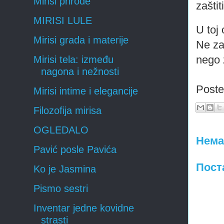
Mirisi prirode
zaštit
MIRISI LULE
U toj 
Mirisi grada i materije
Ne za
nego 
Mirisi tela: između
nagona i nežnosti
Post
Mirisi intime i elegancije
Filozofija mirisa
OGLEDALO
Нема
Pavić posle Pavića
Пост
Ko je Jasmina
Pismo sestri
Inventar jedne kovidne
strasti