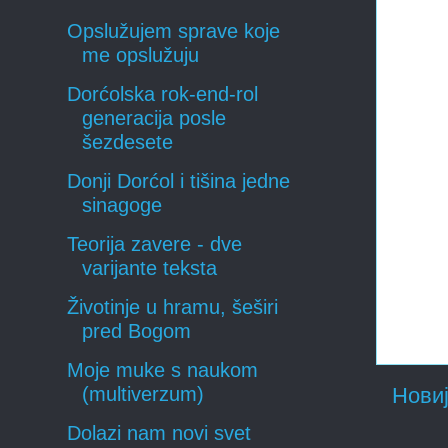
Opslužujem sprave koje
me opslužuju
Dorćolska rok-end-rol
generacija posle
šezdesete
Donji Dorćol i tišina jedne
sinagoge
Teorija zavere - dve
varijante teksta
Životinje u hramu, šeširi
pred Bogom
Moje muke s naukom
Новиј
(multiverzum)
Dolazi nam novi svet