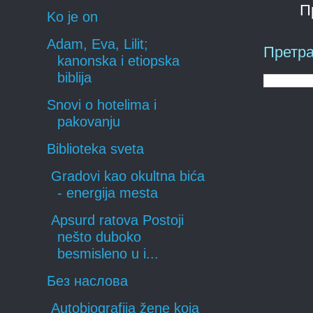
П
Ko je on
Adam, Eva, Lilit;
Претра
kanonska i etiopska
biblija
Snovi o hotelima i
pakovanju
Biblioteka sveta
Gradovi kao okultna bića
- energija mesta
Apsurd ratova Postoji
nešto duboko
besmisleno u i...
Без наслова
Autobiografija žene koja