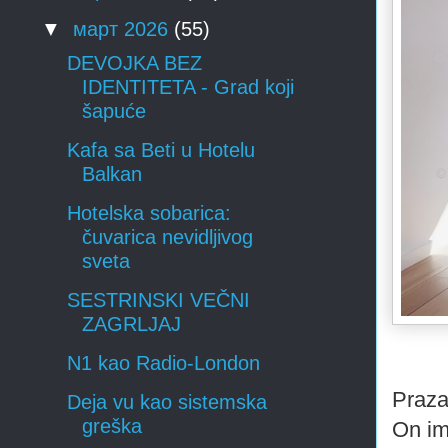
▼
март 2026
(55)
DEVOJKA BEZ
IDENTITETA - Grad koji
šapuće
Kafa sa Beti u Hotelu
Balkan
Hotelska sobarica:
čuvarica nevidljivog
sveta
SESTRINSKI VEČNI
ZAGRLJAJ
N1 kao Radio-London
Praza
Deja vu kao sistemska
greška
On im