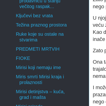
prodavnicu u stanju
nego 
večitog raspak...
Ključevi bez vrata
U njo
veću 
Težina praznog prostora
Kao d
Ruke koje su ostale na
inače
stvarima
PREDMETI MRTVIH
Zato 
FIOKE
Ona t
Mirisi koji nemaju ime
trajal
nema 
Miris smrti Mirisi kraja i
prolaznosti
I možd
Mirisi detinjstva – kuća,
praza
grad i mašta
nego 