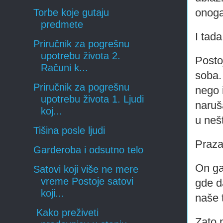
onoga
Torbe koje gutaju
predmete
I tada
Priručnik za pogrešnu
upotrebu života 2.
Posto
Računi k...
soba.
Priručnik za pogrešnu
nego 
upotrebu života 1. Ljudi
naruš
koj...
u neš
Tišina posle ljudi
Praza
Garderoba i odsutno telo
On ga
Satovi koji više ne mere
vreme Postoje satovi
gde d
koji...
naše 
Kako preživeti
Zato 