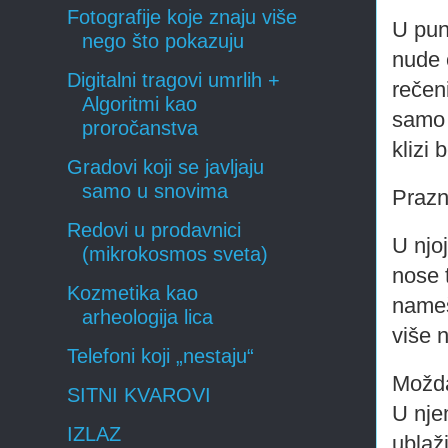
Fotografije koje znaju više
U puno
nego što pokazuju
nude 
Digitalni tragovi umrlih +
rečen
Algoritmi kao
samo 
proročanstva
klizi
Gradovi koji se javljaju
samo u snovima
Prazni
Redovi u prodavnici
U njoj
(mikrokosmos sveta)
nose 
Kozmetika kao
nameš
arheologija lica
više 
Telefoni koji „nestaju“
Možda 
SITNI KVAROVI
U nje
IZLAZ
ublaž