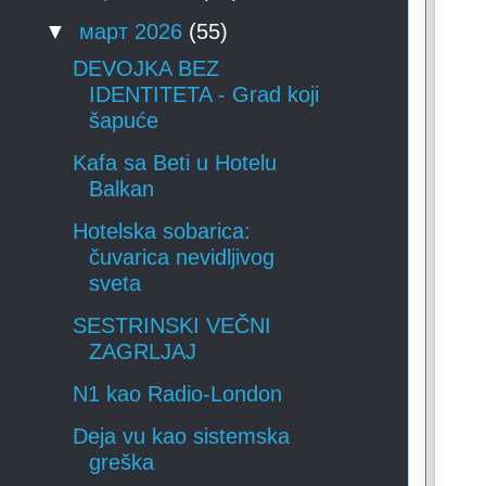
▼
март 2026
(55)
DEVOJKA BEZ
IDENTITETA - Grad koji
šapuće
Kafa sa Beti u Hotelu
Balkan
Hotelska sobarica:
čuvarica nevidljivog
sveta
SESTRINSKI VEČNI
ZAGRLJAJ
N1 kao Radio-London
Deja vu kao sistemska
greška