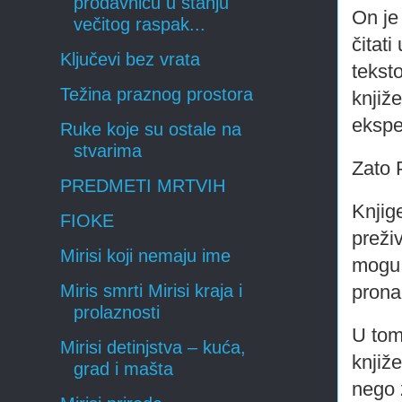
prodavnicu u stanju
On je
večitog raspak...
čitat
Ključevi bez vrata
tekst
Težina praznog prostora
knjiž
ekspe
Ruke koje su ostale na
stvarima
Zato 
PREDMETI MRTVIH
Knjige
FIOKE
preži
Mirisi koji nemaju ime
mogu 
pronal
Miris smrti Mirisi kraja i
prolaznosti
U tom
Mirisi detinjstva – kuća,
knjiž
grad i mašta
nego 