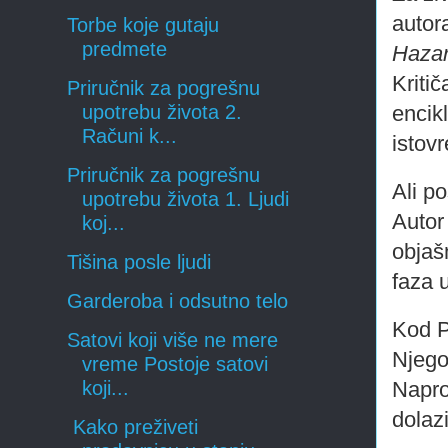
autor
Torbe koje gutaju
predmete
Hazar
Kritič
Priručnik za pogrešnu
encik
upotrebu života 2.
Računi k...
istov
Priručnik za pogrešnu
Ali p
upotrebu života 1. Ljudi
Autor
koj...
objaš
Tišina posle ljudi
faza 
Garderoba i odsutno telo
Kod P
Satovi koji više ne mere
Njego
vreme Postoje satovi
Napro
koji...
dolazi
Kako preživeti