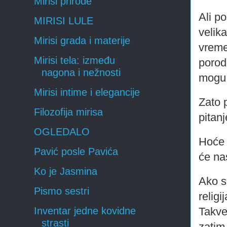
Mirisi prirode
Ali p
MIRISI LULE
velik
Mirisi grada i materije
vreme
Mirisi tela: između
porod
nagona i nežnosti
mogu 
Mirisi intime i elegancije
Zato 
Filozofija mirisa
pitanj
OGLEDALO
Hoće 
Pavić posle Pavića
će na
Ko je Jasmina
Ako s
Pismo sestri
religi
Takve
Inventar jedne kovidne
strasti
zatim