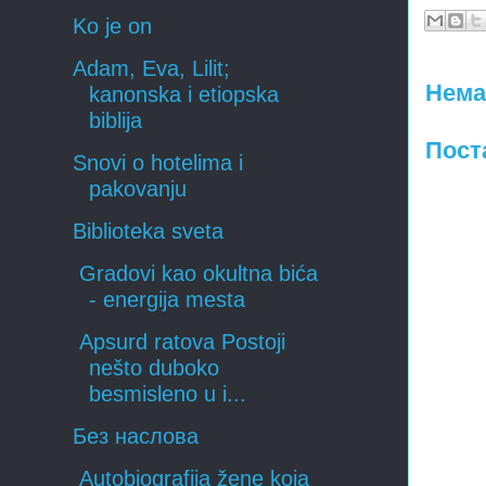
Ko je on
Adam, Eva, Lilit;
Нема
kanonska i etiopska
biblija
Пост
Snovi o hotelima i
pakovanju
Biblioteka sveta
Gradovi kao okultna bića
- energija mesta
Apsurd ratova Postoji
nešto duboko
besmisleno u i...
Без наслова
Autobiografija žene koja