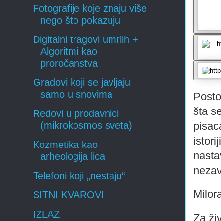
Fotografije koje znaju više
nego što pokazuju
Digitalni tragovi umrlih +
Algoritmi kao
proročanstva
Gradovi koji se javljaju
samo u snovima
Postoj
šta s
Redovi u prodavnici
pisac
(mikrokosmos sveta)
istori
Kozmetika kao
nasta
arheologija lica
nezav
Telefoni koji „nestaju“
Milor
SITNI KVAROVI
IZLAZ
Za ži