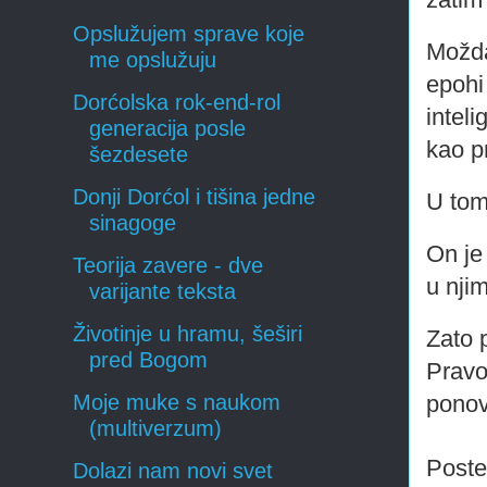
Opslužujem sprave koje
Možda
me opslužuju
epohi 
Dorćolska rok-end-rol
intel
generacija posle
kao
p
šezdesete
Donji Dorćol i tišina jedne
U tom
sinagoge
On je
Teorija zavere - dve
u njim
varijante teksta
Životinje u hramu, šeširi
Zato p
pred Bogom
Pravo
ponov
Moje muke s naukom
(multiverzum)
Post
Dolazi nam novi svet