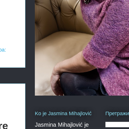
ра:
Ko je Jasmina Mihajlović
Претражи 
re
Jasmina Mihajlović je