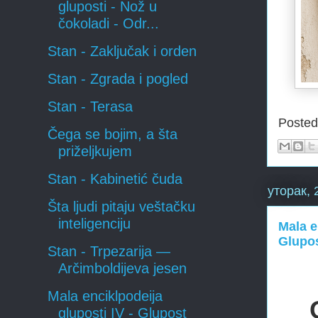
gluposti - Nož u
čokoladi - Odr...
Stan - Zaključak i orden
Stan - Zgrada i pogled
Stan - Terasa
Poste
Čega se bojim, a šta
priželjkujem
Stan - Kabinetić čuda
уторак, 
Šta ljudi pitaju veštačku
inteligenciju
Mala e
Glupos
Stan - Trpezarija —
Arčimboldijeva jesen
Mala enciklpodeija
gluposti IV - Glupost