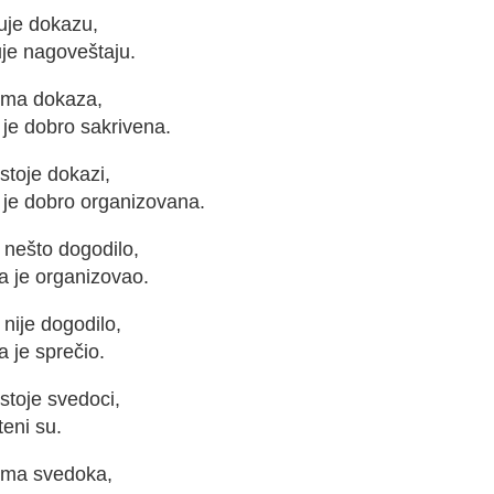
uje dokazu,
uje nagoveštaju.
ma dokaza,
 je dobro sakrivena.
stoje dokazi,
 je dobro organizovana.
 nešto dogodilo,
a je organizovao.
nije dogodilo,
 je sprečio.
stoje svedoci,
eni su.
ma svedoka,