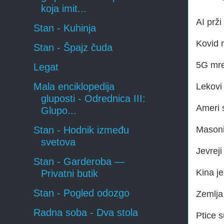
koja imit...
AI prž
Stan - Kuhinja
Kovid n
Stan - Špajz čuda
5G mre
Legat
Mala enciklopedija
Lekovi 
gluposti - Odrednica III:
Ameri s
Glupo...
Masoni
Stan - Hodnik između
svetova
Jevreji
Stan - Garderoba —
Kina je
Privatni butik
Stan - Pogled odozgo
Zemlja 
Radna soba - Dva stola
Ptice s