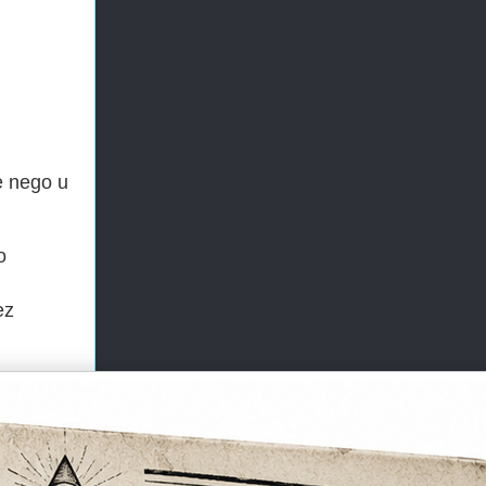
e nego u
o
ez