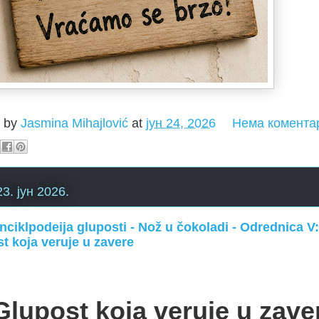
d by
Jasmina Mihajlović
at
јун 24, 2026
Нема комента
23. јун 2026.
nciklpodeija gluposti - Nož u čokoladi - Odrednica V:
t koja veruje u zavere
Glupost koja veruje u zave