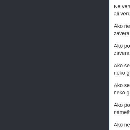
Ne ver
ali ver
Ako ne
zavera
Ako po
zavera
Ako se
neko g
Ako se 
neko ga
Ako po
namešt
Ako ne