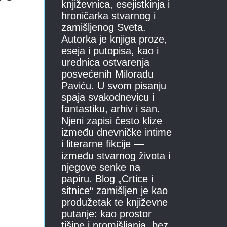
književnica, esejistkinja i
hroničarka stvarnog i
zamišljenog Sveta.
Autorka je knjiga proze,
eseja i putopisa, kao i
urednica ostvarenja
posvećenih Miloradu
Paviću. U svom pisanju
spaja svakodnevicu i
fantastiku, arhiv i san.
Njeni zapisi često klize
između dnevničke intime
i literarne fikcije —
između stvarnog života i
njegove senke na
papiru. Blog „Crtice i
sitnice“ zamišljen je kao
produžetak te književne
putanje: kao prostor
tišine i promišljanja, bez