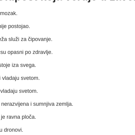
i mozak.
ije postojao.
ža služi za čipovanje.
su opasni po zdravlje.
toje iza svega.
 vladaju svetom.
 vladaju svetom.
 nerazvijena i sumnjiva zemlja.
je ravna ploča.
u dronovi.