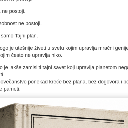
 ne postoji.
obnost ne postoji.
 samo Tajni plan.
go je utešnije živeti u svetu kojim upravlja mračni genij
ojim često ne upravlja niko.
 je lakše zamisliti tajni savet
koji upravlja planetom neg
ti
čovečanstvo ponekad kreće
bez plana,
bez dogovora
i b
e pameti.