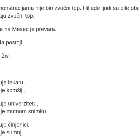
nstracijama nije bio zvučni top. Hiljade ljudi su bile o
aju zvučni top.
je na Mesec je prevara.
da postoji.
 živ.
je lekaru,
uje komšiji.
je univerzitetu,
ruje mutnom snimku.
je činjenici,
uje sumnji.