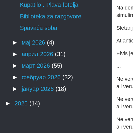
Kupatilo . Plava fotelja
Na demo
simulir
Biblioteka za razgovore
Spavaća soba
Sletan
Atlanti
►
мај 2026
(4)
Elvis je
►
април 2026
(31)
►
март 2026
(55)
...
►
фебруар 2026
(32)
Ne veru
ali ver
►
јануар 2026
(18)
Ne veru
►
2025
(14)
ali ve
Ne veru
ali ver