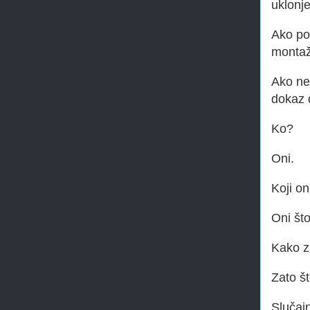
uklonje
Ako po
montaž
Ako ne
dokaz d
Ko?
Oni.
Koji on
Oni što
Kako z
Zato št
Slučajn