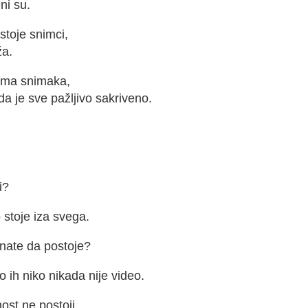
ni su.
stoje snimci,
a.
ma snimaka,
a je sve pažljivo sakriveno.
i?
 stoje iza svega.
nate da postoje?
o ih niko nikada nije video.
ost ne postoji.