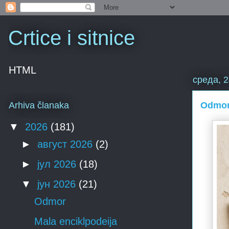
Crtice i sitnice
HTML
среда, 2
Odmo
Arhiva članaka
▼
2026
(181)
►
август 2026
(2)
►
јул 2026
(18)
▼
јун 2026
(21)
Odmor
Mala enciklpodeija