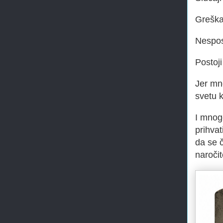
Greška
Nespos
Postoji
Jer mno
svetu k
I mnogo
prihvati
da se 
naročit