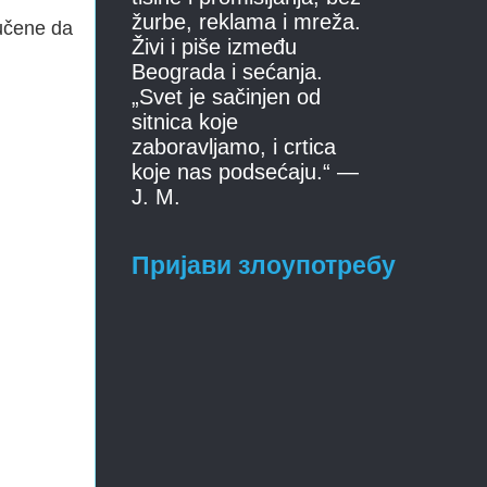
žurbe, reklama i mreža.
bučene
da
Živi i piše između
Beograda i sećanja.
„Svet je sačinjen od
sitnica koje
zaboravljamo, i crtica
koje nas podsećaju.“ —
J. M.
Пријави злоупотребу