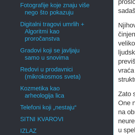
prošl
Fotografije koje znaju više
sadaš
nego što pokazuju
Digitalni tragovi umrlih +
Njiho
Algoritmi kao
činje
proročanstva
veliko
Gradovi koji se javljaju
ljudsk
samo u snovima
previ
Redovi u prodavnici
vraća
(mikrokosmos sveta)
strukt
Kozmetika kao
Zato 
arheologija lica
One n
Telefoni koji „nestaju“
na ob
SITNI KVAROVI
neure
u spe
IZLAZ