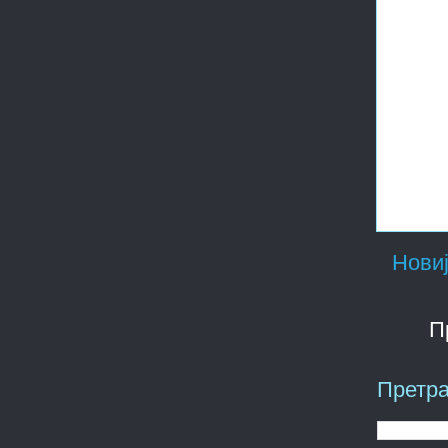
Новиј
П
Претра