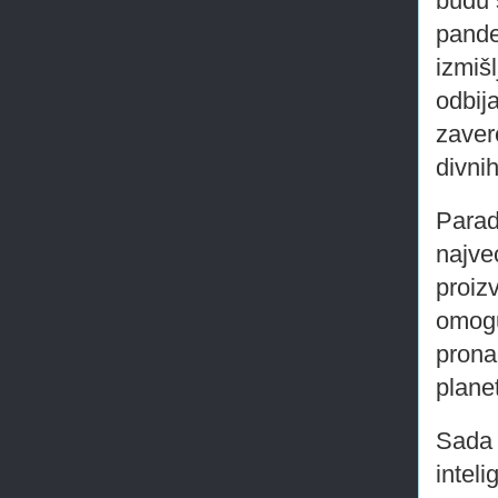
budu 
pande
izmišl
odbija
zaver
divnih
Parad
najve
proiz
omogu
prona
plane
Sada 
intel