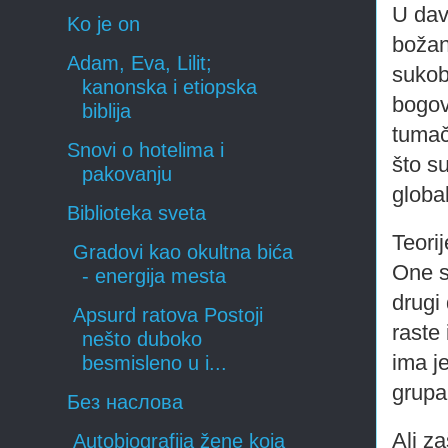
U dav
Ko je on
božan
Adam, Eva, Lilit;
sukob
kanonska i etiopska
bogov
biblija
tumač
Snovi o hotelima i
što su
pakovanju
global
Biblioteka sveta
Teori
Gradovi kao okultna bića
One s
- energija mesta
drugi 
Apsurd ratova Postoji
raste
nešto duboko
ima j
besmisleno u i...
grupa
Без наслова
Ali za
Autobiografija žene koja