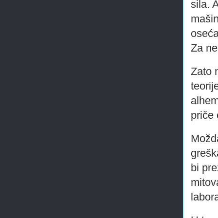
sila. 
mašin
osećaj
Za ne
Zato n
teori
alhem
priče
Možda
grešk
bi pr
mitov
labora