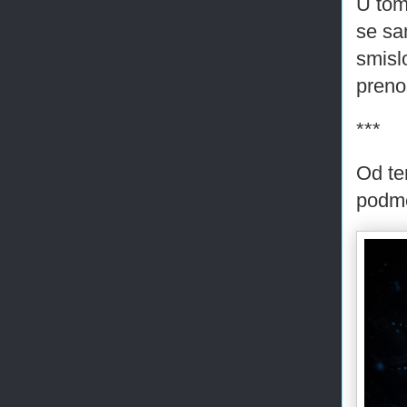
U tom
se sa
smisl
preno
***
Od te
podmet