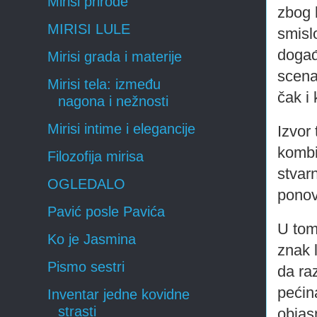
Mirisi prirode
zbog k
MIRISI LULE
smisl
događ
Mirisi grada i materije
scena
Mirisi tela: između
čak i
nagona i nežnosti
Mirisi intime i elegancije
Izvor
kombi
Filozofija mirisa
stvar
OGLEDALO
ponov
Pavić posle Pavića
U tom
Ko je Jasmina
znak 
Pismo sestri
da ra
pećin
Inventar jedne kovidne
strasti
objas