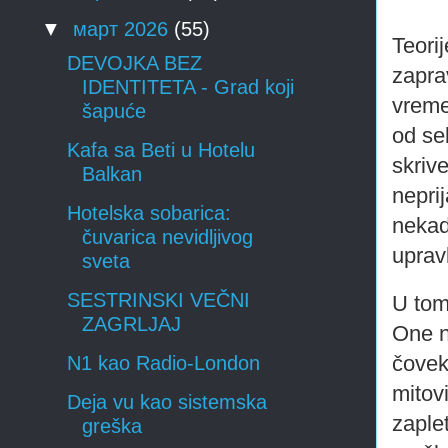
▼
март 2026
(55)
Teori
DEVOJKA BEZ
zapra
IDENTITETA - Grad koji
vreme
šapuće
od se
Kafa sa Beti u Hotelu
skrive
Balkan
nepri
Hotelska sobarica:
nekad
čuvarica nevidljivog
uprav
sveta
SESTRINSKI VEČNI
U tom
ZAGRLJAJ
One n
čovek
N1 kao Radio-London
mitovi
Deja vu kao sistemska
zaple
greška