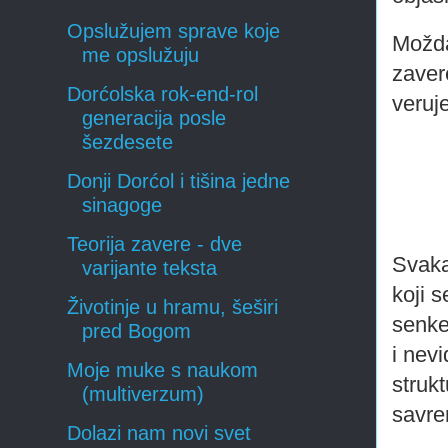
Opslužujem sprave koje
Možda
me opslužuju
zavere
Dorćolska rok-end-rol
veruje
generacija posle
šezdesete
Donji Dorćol i tišina jedne
sinagoge
Teorija zavere - dve
Svaka
varijante teksta
koji s
Životinje u hramu, šeširi
senke 
pred Bogom
i nevi
Moje muke s naukom
strukt
(multiverzum)
savre
Dolazi nam novi svet