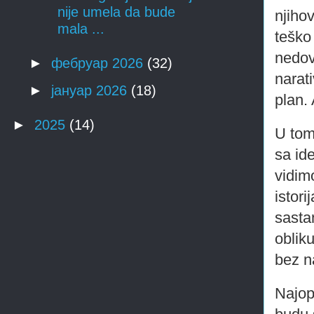
nije umela da bude
njiho
mala ...
teško
nedov
►
фебруар 2026
(32)
narat
►
јануар 2026
(18)
plan
.
►
2025
(14)
U tom
sa id
vidim
istor
sastan
oblik
bez n
Najop