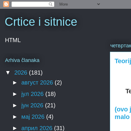
Crtice i sitnice
HTML
четвртак
Teori
Arhiva članaka
▼
2026
(181)
►
август 2026
(2)
T
►
јул 2026
(18)
►
јун 2026
(21)
(ovo 
malo 
►
мај 2026
(4)
►
април 2026
(31)