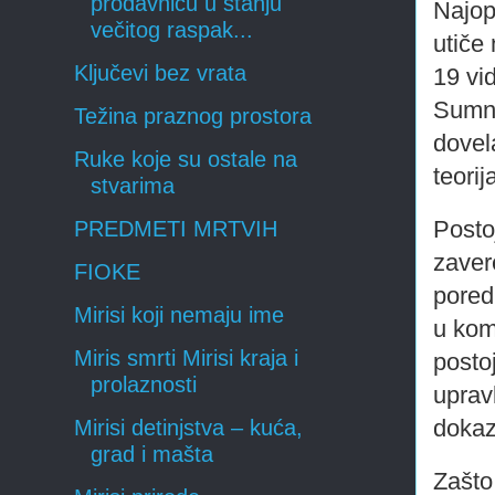
prodavnicu u stanju
Najop
večitog raspak...
utiče
Ključevi bez vrata
19
vid
Sumnj
Težina praznog prostora
dovel
Ruke koje su ostale na
teori
stvarima
Postoj
PREDMETI MRTVIH
zaver
FIOKE
pored 
Mirisi koji nemaju ime
u kom
Miris smrti Mirisi kraja i
postoj
prolaznosti
uprav
dokaz
Mirisi detinjstva – kuća,
grad i mašta
Zašto