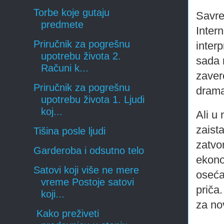
Torbe koje gutaju
Savre
predmete
Intern
Priručnik za pogrešnu
interp
upotrebu života 2.
sada 
Računi k...
zaver
Priručnik za pogrešnu
drama
upotrebu života 1. Ljudi
koj...
Ali u 
zaista
Tišina posle ljudi
zatvor
Garderoba i odsutno telo
ekono
Satovi koji više ne mere
oseća
vreme Postoje satovi
priča
koji...
za nov
Kako preživeti