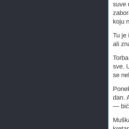
suve 
zabor
koju n
Tu je
ali z
Torba
sve. 
se ne
Ponek
dan. 
— bić
Muška
kreta