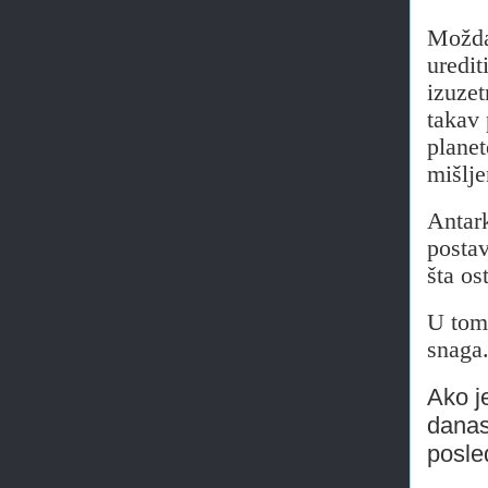
Možda
uredit
izuzet
takav 
planet
mišlje
Antark
postav
šta os
U tom 
snaga
Ako j
danas
posle