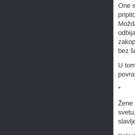
One s
pripit
Možda
odbij
zakopč
bez š
U tom
povra
*
Žene 
svetu
slavl