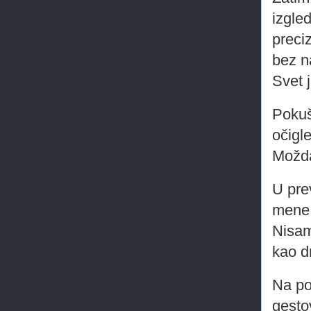
izgle
preci
bez n
Svet 
Pokuš
očigl
Možda
U pre
mene,
Nisam
kao d
Na po
gesto