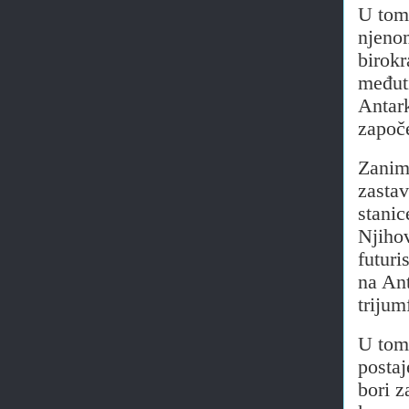
U tom 
njeno
birokr
međut
Antark
započ
Zaniml
zastav
stanic
Njihov
futuri
na Ant
trijum
U tom 
postaj
bori z