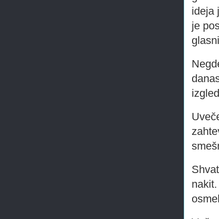
ideja
je po
glasni
Negde
danas
izgle
Uveče
zahte
smešn
Shvat
nakit
osmeh