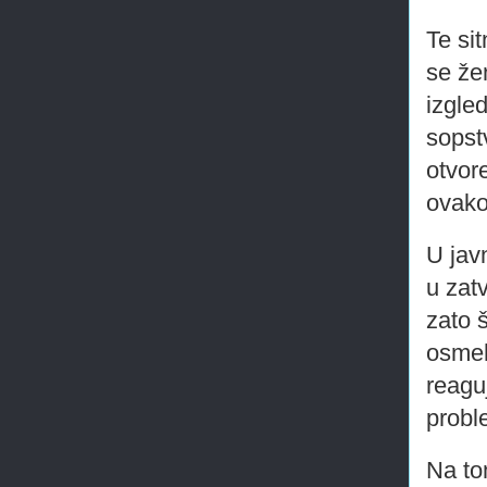
Te sit
se žen
izgle
sopst
otvor
ovako
U javn
u zat
zato 
osmeh
reaguj
prob
Na to