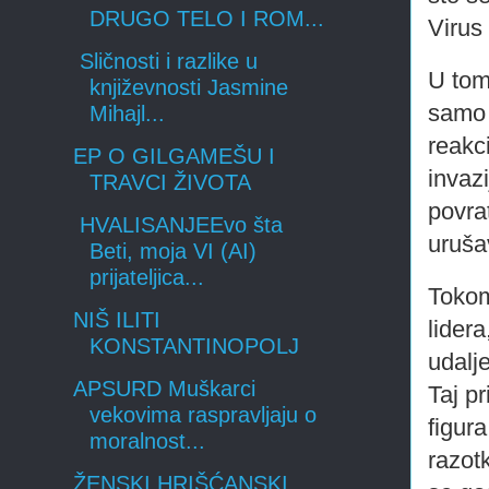
DRUGO TELO I ROM...
Virus 
Sličnosti i razlike u
U tom 
književnosti Jasmine
samo 
Mihajl...
reakc
EP O GILGAMEŠU I
invaz
TRAVCI ŽIVOTA
povrat
HVALISANJEEvo šta
uruša
Beti, moja VI (AI)
prijateljica...
Tokom
NIŠ ILITI
lidera
KONSTANTINOPOLJ
udalj
APSURD Muškarci
Taj p
vekovima raspravljaju o
figur
moralnost...
razotk
ŽENSKI HRIŠĆANSKI