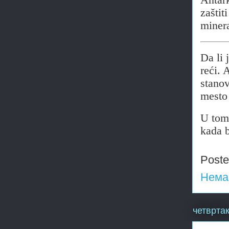
Antark
zaštit
minera
Da li 
reći. 
stano
mesto 
U tom 
kada b
Post
Нема
четвртак