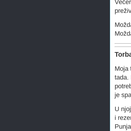
Večer
preži
Možda
Možda
Torba
Moja 
tada.
potre
je sp
U njoj
i rez
Punja