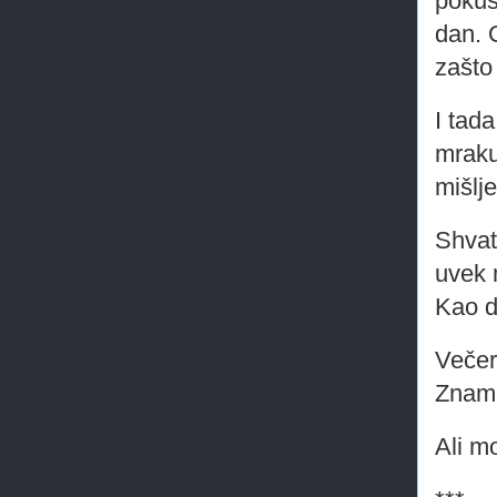
pokuš
dan. 
zašto
I tad
mraku
mišlje
Shvat
uvek 
Kao d
Večer
Znam 
Ali mo