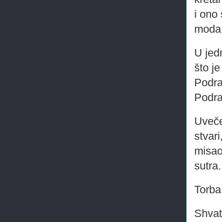
i ono 
moda.
U jed
što je
Podra
Podra
Uveče
stvari
misao
sutra.
Torba
Shvat