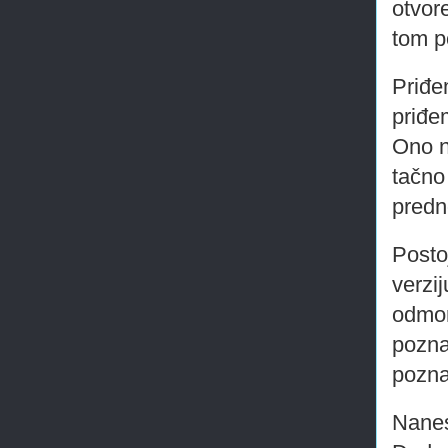
otvor
tom p
Priđe
priđe
Ono n
tačno
predn
Posto
verzi
odmor
pozna
pozna
Nanes