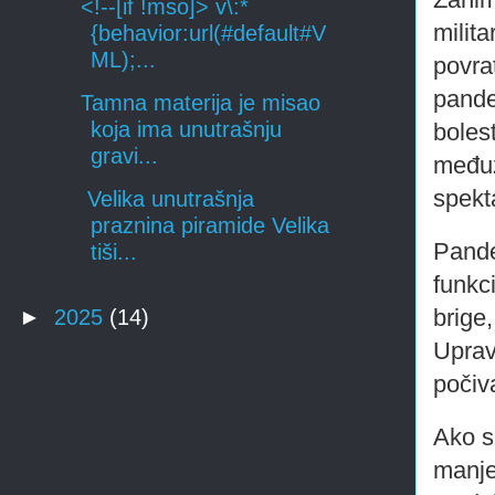
<!--[if !mso]> v\:*
milita
{behavior:url(#default#V
ML);...
povra
pande
Tamna materija je misao
koja ima unutrašnju
bolest
gravi...
međuz
spekt
Velika unutrašnja
praznina piramide Velika
Pande
tiši...
funkc
brige,
►
2025
(14)
Uprav
počiva
Ako s
manje