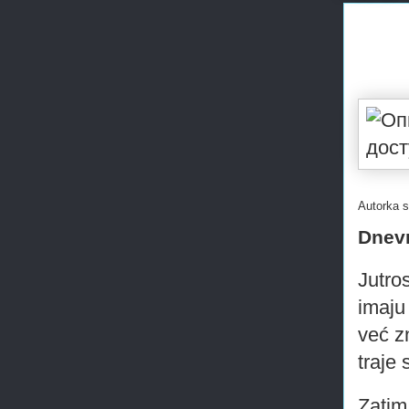
Autorka s
Dnevn
Jutro
imaju
već z
traje 
Zatim