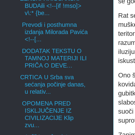
se go
BUDAili <!--[if !mso]>
v\:* {be...
Rat s
muške
Prevodi i posthumna
izdanja Milorada Pavića
terito
<!--[...
razum
DODATAK TEKSTU O
iluzij
TAMNOJ MATERIJI ILI
iskus
PRIČA O DEVE...
Ono š
CRTICA U Srba sva
kovida
sećanja počinje danas,
u relativ...
gubit
slabo
OPOMENA PRED
ISKLJUČENJE IZ
suoči
CIVILIZACIJE Klip
supro
zvu...
Zaniml