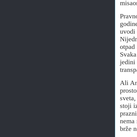
misao
Pravno
godine
uvodi
Nijedn
otpad 
Svaka 
jedini
transp
Ali An
prosto
sveta,
stoji 
prazni
nema n
brže n