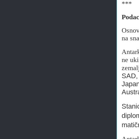
***
Podac
Osnov
na sna
Antark
ne uki
zemal
SAD, 
Japan
Austr
Stan
diplo
matič