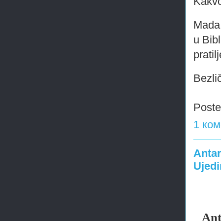
Kakvo
Mada,
u Bibl
pratil
Bezli
Post
1 ко
Antar
Ujedi
Ant