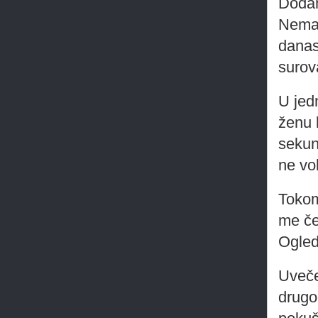
Dodam
Nema 
danas
surov
U jed
ženu 
sekun
ne vol
Tokom
me če
Ogled
Uveče
drugo