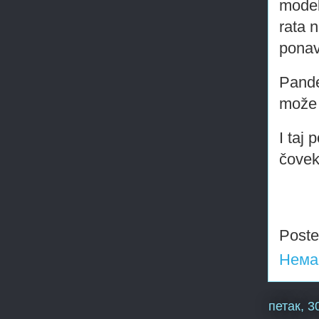
model
rata 
ponav
Pande
može 
I taj
čovek
Post
Нема
петак, 3