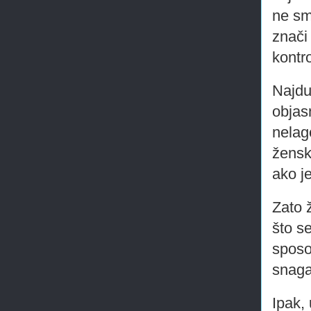
ne sm
znači
kontro
Najdu
objas
nelag
žensk
ako j
Zato 
što s
sposo
snaga
Ipak,