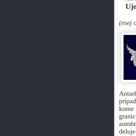
Uje
(esej 
Antark
pripad
kome s
granic
autoht
deluje