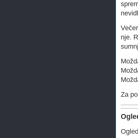
sprem
nevidl
Večer
nje. 
sumnj
Možda
Možda
Možda
Za po
Ogled
Ogled