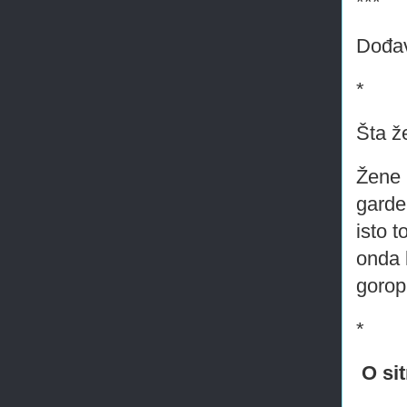
***
Dođav
*
Šta ž
Žene 
garde
isto 
onda 
gorop
*
O si