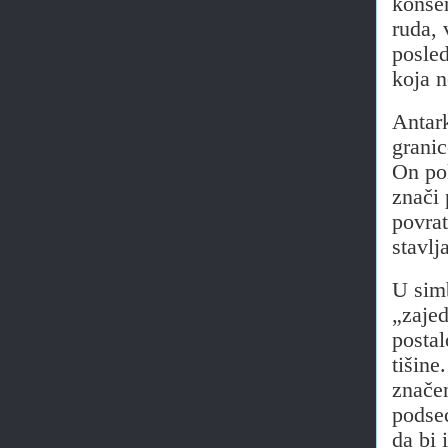
konsen
ruda, 
posled
koja n
Antark
granic
On pok
znači 
povrat
stavlj
U simb
„zajed
postal
tišine
značen
podseć
da bi 