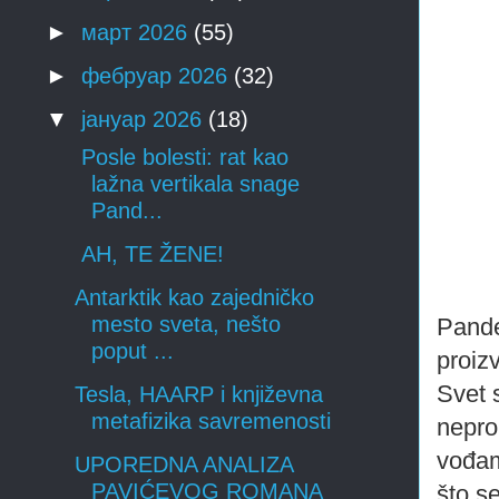
►
март 2026
(55)
►
фебруар 2026
(32)
▼
јануар 2026
(18)
Posle bolesti: rat kao
lažna vertikala snage
Pand...
AH, TE ŽENE!
Antarktik kao zajedničko
mesto sveta, nešto
Pande
poput ...
proiz
Svet s
Tesla, HAARP i književna
metafizika savremenosti
nepro
vođam
UPOREDNA ANALIZA
PAVIĆEVOG ROMANA
što se