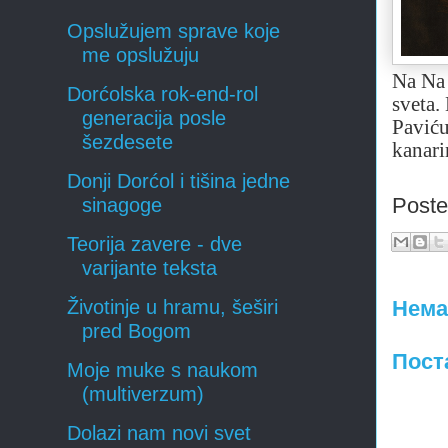
Opslužujem sprave koje
me opslužuju
Na Na 
Dorćolska rok-end-rol
sveta.
generacija posle
Paviću 
šezdesete
kanari
Donji Dorćol i tišina jedne
Post
sinagoge
Teorija zavere - dve
varijante teksta
Нема
Životinje u hramu, šeširi
pred Bogom
Пост
Moje muke s naukom
(multiverzum)
Dolazi nam novi svet