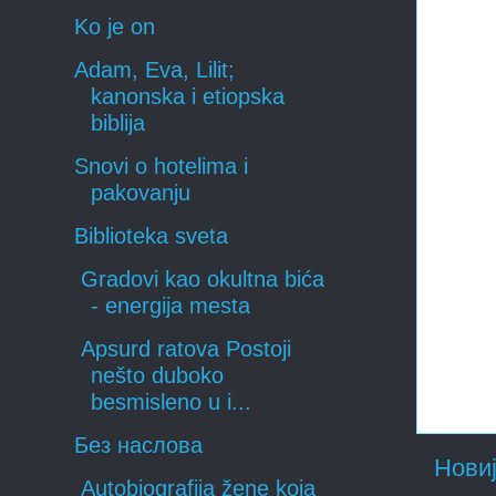
Ko je on
Adam, Eva, Lilit;
kanonska i etiopska
biblija
Snovi o hotelima i
pakovanju
Biblioteka sveta
Gradovi kao okultna bića
- energija mesta
Apsurd ratova Postoji
nešto duboko
besmisleno u i...
Без наслова
Новиј
Autobiografija žene koja