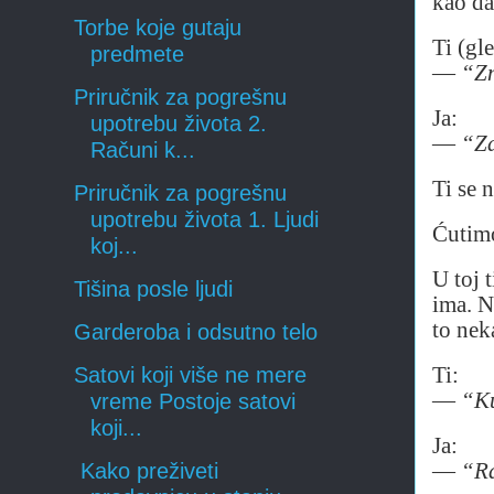
kao da
Torbe koje gutaju
Ti (gl
predmete
—
“Zn
Priručnik za pogrešnu
Ja:
upotrebu života 2.
—
“Za
Računi k...
Ti se 
Priručnik za pogrešnu
upotrebu života 1. Ljudi
Ćutim
koj...
U toj 
Tišina posle ljudi
ima. N
to nek
Garderoba i odsutno telo
Ti:
Satovi koji više ne mere
—
“Ku
vreme Postoje satovi
koji...
Ja:
—
“Ra
Kako preživeti