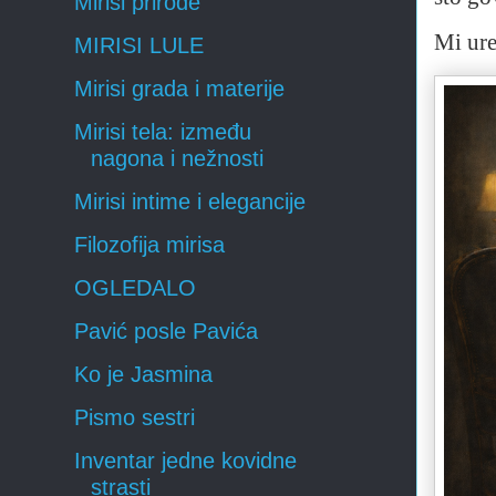
Mirisi prirode
Mi ure
MIRISI LULE
Mirisi grada i materije
Mirisi tela: između
nagona i nežnosti
Mirisi intime i elegancije
Filozofija mirisa
OGLEDALO
Pavić posle Pavića
Ko je Jasmina
Pismo sestri
Inventar jedne kovidne
strasti