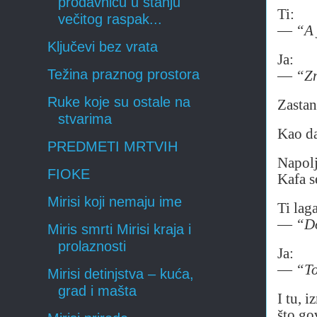
prodavnicu u stanju
Ti:
večitog raspak...
—
“A 
Ključevi bez vrata
Ja:
Težina praznog prostora
—
“Zn
Ruke koje su ostale na
Zastan
stvarima
Kao da
PREDMETI MRTVIH
Napolj
FIOKE
Kafa s
Mirisi koji nemaju ime
Ti lag
—
“Do
Miris smrti Mirisi kraja i
prolaznosti
Ja:
—
“To
Mirisi detinjstva – kuća,
grad i mašta
I tu, 
što go