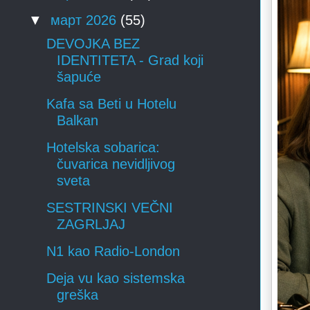
▼
март 2026
(55)
DEVOJKA BEZ
IDENTITETA - Grad koji
šapuće
Kafa sa Beti u Hotelu
Balkan
Hotelska sobarica:
čuvarica nevidljivog
sveta
SESTRINSKI VEČNI
ZAGRLJAJ
N1 kao Radio-London
Deja vu kao sistemska
greška