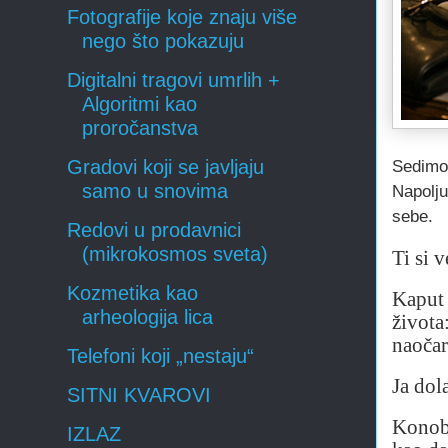
Fotografije koje znaju više
nego što pokazuju
Digitalni tragovi umrlih +
Algoritmi kao
proročanstva
Gradovi koji se javljaju
Sedimo 
samo u snovima
Napolju
sebe.
Redovi u prodavnici
(mikrokosmos sveta)
Ti si v
Kozmetika kao
Kaput 
arheologija lica
života
naočar
Telefoni koji „nestaju“
Ja dol
SITNI KVAROVI
Konoba
IZLAZ