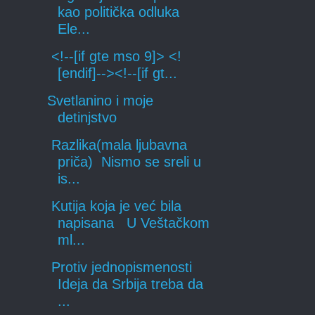
kao politička odluka
Ele...
<!--[if gte mso 9]> <!
[endif]--><!--[if gt...
Svetlanino i moje
detinjstvo
Razlika(mala ljubavna
priča) Nismo se sreli u
is...
Kutija koja je već bila
napisana U Veštačkom
ml...
Protiv jednopismenosti
Ideja da Srbija treba da
...