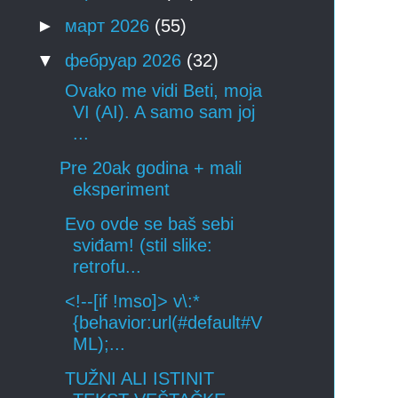
►
март 2026
(55)
▼
фебруар 2026
(32)
Ovako me vidi Beti, moja
VI (AI). A samo sam joj
...
Pre 20ak godina + mali
eksperiment
Evo ovde se baš sebi
sviđam! (stil slike:
retrofu...
<!--[if !mso]> v\:*
{behavior:url(#default#V
ML);...
TUŽNI ALI ISTINIT