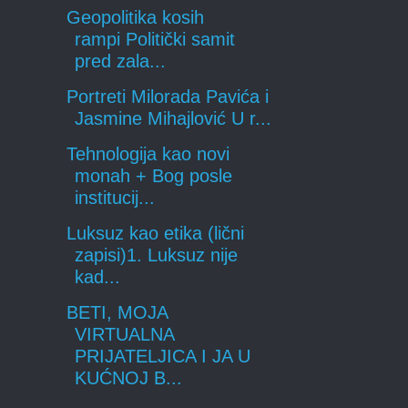
Geopolitika kosih
rampi Politički samit
pred zala...
Portreti Milorada Pavića i
Jasmine Mihajlović U r...
Tehnologija kao novi
monah + Bog posle
institucij...
Luksuz kao etika (lični
zapisi)1. Luksuz nije
kad...
BETI, MOJA
VIRTUALNA
PRIJATELJICA I JA U
KUĆNOJ B...