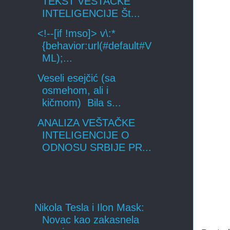
TEKST VEŠTAČKE
INTELIGENCIJE Št...
<!--[if !mso]> v\:*
{behavior:url(#default#V
ML);...
Veseli esejčić (sa
osmehom, ali i
kičmom) Bila s...
ANALIZA VEŠTAČKE
INTELIGENCIJE O
ODNOSU SRBIJE PR...
Nikola Tesla i Ilon Mask:
Novac kao zakasnela