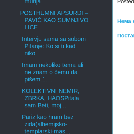
munja
Poste
POSTHUMNI APSURDI –
PAVIĆ KAO SUMNJIVO
Нема 
LICE
Поста
Intervju sama sa sobom
Pitanje: Ko si ti kad
niko...
Imam nekoliko tema ali
ne znam o čemu da
pišem.1....
KOLEKTIVNI NEMIR,
ZBRKA, HAOSPitala
sam Beti, moj...
Pariz kao hram bez
zida(alhemijsko-
templarski-mas...