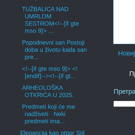
TUŽBALICA NAD
UMRLOM
SESTROM<!--[if gte
mso 9]> ...
Popodnevni san Postoji
doba u životu kada san
Новиј
pre...
<!--[if gte mso 9]> <!
П
[endif]--><!--[if gt...
ARHEOLOŠKA
Претра
OTKRIĆA U 2025.
Predmeti koji će me
nadživeti Neki
predmeti ima...
Elegancija kao otpor Stil