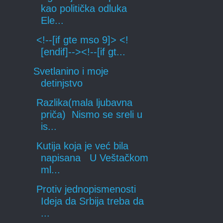
kao politička odluka
Ele...
<!--[if gte mso 9]> <!
[endif]--><!--[if gt...
Svetlanino i moje
detinjstvo
Razlika(mala ljubavna
priča) Nismo se sreli u
is...
Kutija koja je već bila
napisana U Veštačkom
ml...
Protiv jednopismenosti
Ideja da Srbija treba da
...