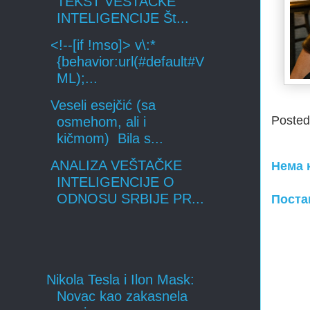
TEKST VEŠTAČKE
INTELIGENCIJE Št...
<!--[if !mso]> v\:*
{behavior:url(#default#V
ML);...
Veseli esejčić (sa
Poste
osmehom, ali i
kičmom) Bila s...
ANALIZA VEŠTAČKE
Нема 
INTELIGENCIJE O
ODNOSU SRBIJE PR...
Поста
Nikola Tesla i Ilon Mask:
Novac kao zakasnela