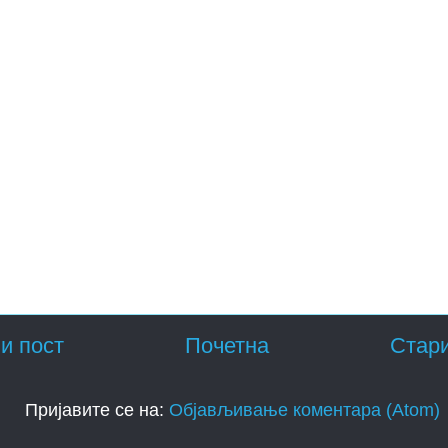
и пост
Почетна
Стари
Пријавите се на:
Објављивање коментара (Atom)