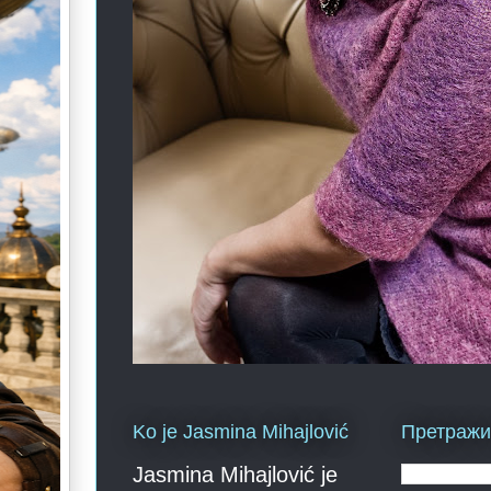
Ko je Jasmina Mihajlović
Претражи 
Jasmina Mihajlović je