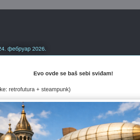
24. фебруар 2026.
Evo ovde se baš sebi sviđam!
like: retrofutura + steampunk)