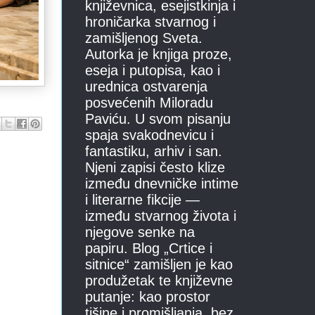
književnica, esejistkinja i
hroničarka stvarnog i
zamišljenog Sveta.
Autorka je knjiga proze,
eseja i putopisa, kao i
urednica ostvarenja
posvećenih Miloradu
Paviću. U svom pisanju
spaja svakodnevicu i
fantastiku, arhiv i san.
Njeni zapisi često klize
između dnevničke intime
i literarne fikcije —
između stvarnog života i
njegove senke na
papiru. Blog „Crtice i
sitnice“ zamišljen je kao
produžetak te književne
putanje: kao prostor
tišine i promišljanja, bez