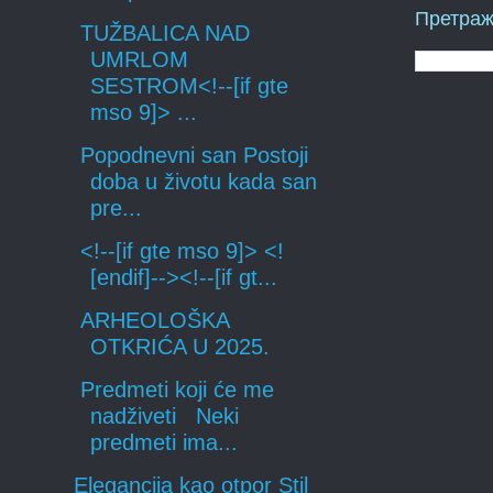
Претраж
TUŽBALICA NAD
UMRLOM
SESTROM<!--[if gte
mso 9]> ...
Popodnevni san Postoji
doba u životu kada san
pre...
<!--[if gte mso 9]> <!
[endif]--><!--[if gt...
ARHEOLOŠKA
OTKRIĆA U 2025.
Predmeti koji će me
nadživeti Neki
predmeti ima...
Elegancija kao otpor Stil