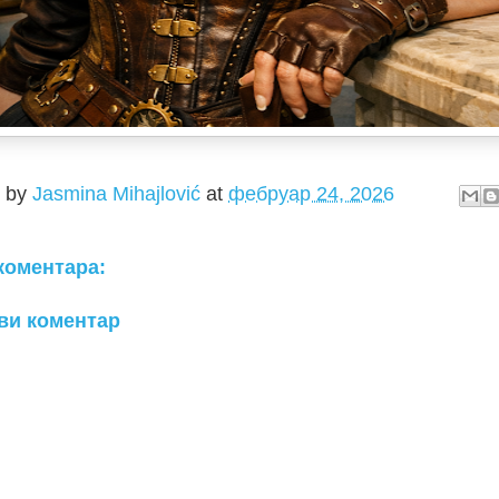
d by
Jasmina Mihajlović
at
фебруар 24, 2026
коментара:
ви коментар