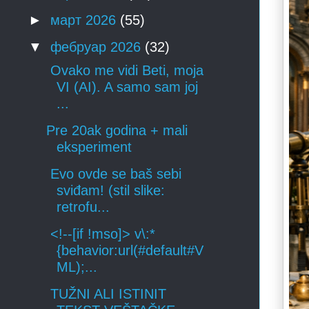
►
март 2026
(55)
▼
фебруар 2026
(32)
Ovako me vidi Beti, moja
VI (AI). A samo sam joj
...
Pre 20ak godina + mali
eksperiment
Evo ovde se baš sebi
sviđam! (stil slike:
retrofu...
<!--[if !mso]> v\:*
{behavior:url(#default#V
ML);...
TUŽNI ALI ISTINIT