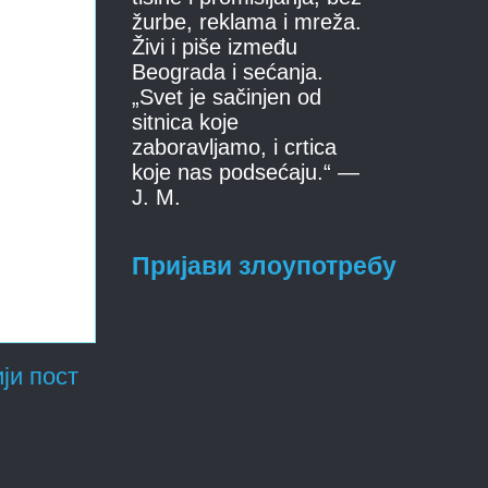
žurbe, reklama i mreža.
Živi i piše između
Beograda i sećanja.
„Svet je sačinjen od
sitnica koje
zaboravljamo, i crtica
koje nas podsećaju.“ —
J. M.
Пријави злоупотребу
ји пост