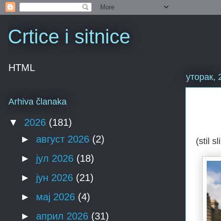
Crtice i sitnice
HTML
уторак, 
Arhiva članaka
▼
2026
(181)
►
август 2026
(2)
(stil s
►
јул 2026
(18)
►
јун 2026
(21)
►
мај 2026
(4)
►
април 2026
(31)