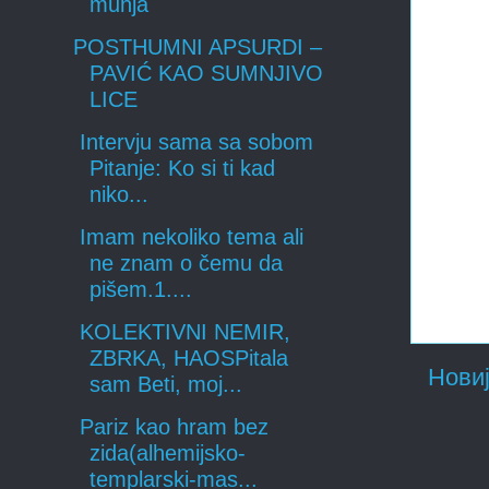
munja
POSTHUMNI APSURDI –
PAVIĆ KAO SUMNJIVO
LICE
Intervju sama sa sobom
Pitanje: Ko si ti kad
niko...
Imam nekoliko tema ali
ne znam o čemu da
pišem.1....
KOLEKTIVNI NEMIR,
ZBRKA, HAOSPitala
Новиј
sam Beti, moj...
Pariz kao hram bez
zida(alhemijsko-
templarski-mas...