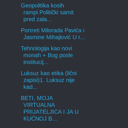
Geopolitika kosih
rampi Politički samit
pred zala...
Portreti Milorada Pavića i
Jasmine Mihajlović U r...
Tehnologija kao novi
monah + Bog posle
institucij...
Luksuz kao etika (lični
zapisi)1. Luksuz nije
kad...
BETI, MOJA
VIRTUALNA
PRIJATELJICA I JA U
KUĆNOJ B...