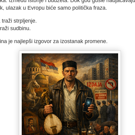
ika. Između istorije i budžeta. Dok god gusle nadjačavaj
k, ulazak u Evropu biće samo politička fraza.
traži strpljenje.
traži sudbinu.
ina je najlepši izgovor za izostanak promene.