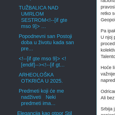
raciona
pravosl
TUŽBALICA NAD
retko 
UMRLOM
Geopoli
SESTROM<!--[if gte
mso 9]> ...
Pa ipak
Popodnevni san Postoji
U njoj 
doba u životu kada san
proced
pre...
kolekti
Talento
<!--[if gte mso 9]> <!
[endif]--><!--[if gt...
Hoće li
važnije
ARHEOLOŠKA
napred
OTKRIĆA U 2025.
Predmeti koji će me
Odrican
nadživeti Neki
Ali be
predmeti ima...
Srbija
Elegancija kao otpor Stil