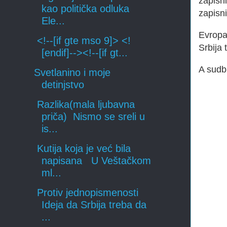
zapisn
kao politička odluka
zapisni
Ele...
Evropa 
<!--[if gte mso 9]> <!
Srbija 
[endif]--><!--[if gt...
A sudb
Svetlanino i moje
detinjstvo
Razlika(mala ljubavna
priča) Nismo se sreli u
is...
Kutija koja je već bila
napisana U Veštačkom
ml...
Protiv jednopismenosti
Ideja da Srbija treba da
...