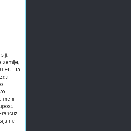
iji.
e zemlje,
 u EU. Ja
ožda
to
sto
je meni
upost.
 Francuzi
siju ne