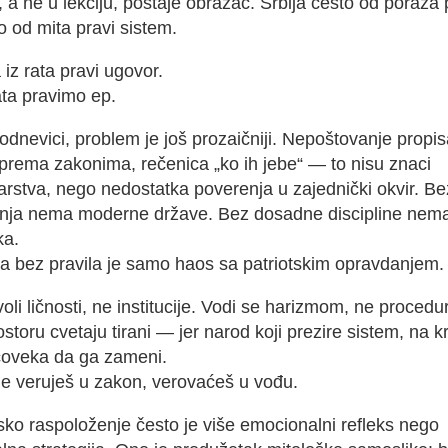
a ne u lekciju, postaje obrazac. Srbija često od poraza p
ko od mita pravi sistem.
iz rata pravi ugovor.
ata pravimo ep.
dnevici, problem je još prozaičniji. Nepoštovanje propis
prema zakonima, rečenica „ko ih jebe“ — to nisu znaci
arstva, nego nedostatka poverenja u zajednički okvir. Be
nja nema moderne države. Bez dosadne discipline nem
ka.
a bez pravila je samo haos sa patriotskim opravdanjem.
voli ličnosti, ne institucije. Vodi se harizmom, ne proced
storu cvetaju tirani — jer narod koji prezire sistem, na kr
čoveka da ga zameni.
e veruješ u zakon, verovaćeš u vođu.
sko raspoloženje često je više emocionalni refleks nego