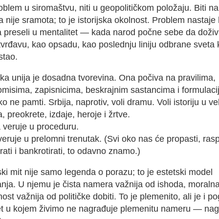
oblem u siromaštvu, niti u geopolitičkom položaju. Biti na
a nije sramota; to je istorijska okolnost. Problem nastaje
a preseli u mentalitet — kada narod počne sebe da doživ
tvrđavu, kao opsadu, kao poslednju liniju odbrane sveta k
stao.
ka unija je dosadna tvorevina. Ona počiva na pravilima,
misima, zapisnicima, beskrajnim sastancima i formulac
ko ne pamti. Srbija, naprotiv, voli dramu. Voli istoriju u ve
, preokrete, izdaje, heroje i žrtve.
 veruje u proceduru.
veruje u prelomni trenutak. (Svi oko nas će propasti, rasp
irati i bankrotirati, to odavno znamo.)
ki mit nije samo legenda o porazu; to je estetski model
nja. U njemu je čista namera važnija od ishoda, moraln
ost važnija od političke dobiti. To je plemenito, ali je i p
et u kojem živimo ne nagrađuje plemenitu nameru — nag