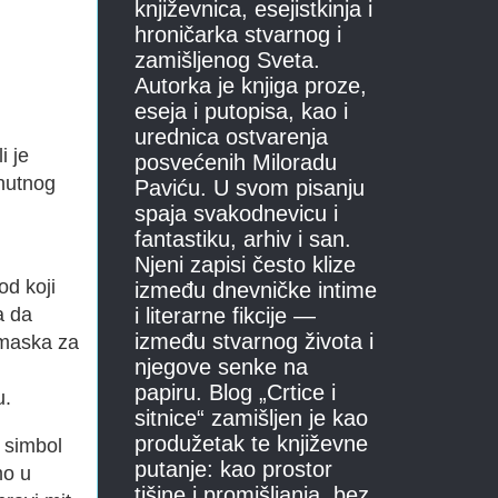
književnica, esejistkinja i
hroničarka stvarnog i
zamišljenog Sveta.
Autorka je knjiga proze,
eseja i putopisa, kao i
urednica ostvarenja
i je
posvećenih Miloradu
enutnog
Paviću. U svom pisanju
spaja svakodnevicu i
fantastiku, arhiv i san.
Njeni zapisi često klize
od koji
između dnevničke intime
a da
i literarne fikcije —
između stvarnog života i
 maska za
njegove senke na
papiru. Blog „Crtice i
u.
sitnice“ zamišljen je kao
produžetak te književne
e simbol
putanje: kao prostor
mo u
tišine i promišljanja, bez