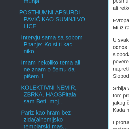
pesmu, 
munja
ali ret
POSTHUMNI APSURDI –
PAVIĆ KAO SUMNJIVO
Evropa 
LICE
Mi iz r
Intervju sama sa sobom
U svako
Pitanje: Ko si ti kad
odnos 
niko...
slobod
povere
Imam nekoliko tema ali
napret
ne znam o čemu da
Slobod
pišem.1....
KOLEKTIVNI NEMIR,
Srbija 
ZBRKA, HAOSPitala
tom pro
sam Beti, moj...
jakog 
Kada n
Pariz kao hram bez
zida(alhemijsko-
I proru
templarski-mas...