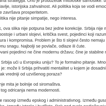
lna strategija. Ono je produžetak mitološke samoslike: b
avlje, istorijska zahvalnost. Ali politika koja se vodi emo
se završava prosperitetom.
tika nije pitanje simpatije, nego interesa.
, ova slika nije potpuna bez jedne korekcije. Srbija nije 
postoje i urbani slojevi, kritička svest, pojedinci koji raz
ura i kompromisa. Problem je što ti slojevi često nemaju
vnu snagu. Najbolji se povlače, odlaze ili ćute.
vani pojedinci ne čine modernu državu; čine je stabilne 
 Srbija ući u Evropsku uniju? To je formalno pitanje. Mn
 je: može li Srbija prihvatiti mentalitet u kojem je dosadni
ak vredniji od uzvišenog poraza?
je mita je bolnije od siromaštva.
z tog odricanja nema modernosti.
 je rascep između epskog i administrativnog. Između gusa