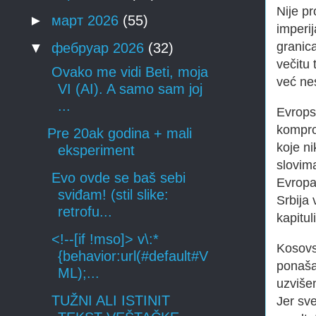
Nije pr
►
март 2026
(55)
imperij
granic
▼
фебруар 2026
(32)
večitu 
Ovako me vidi Beti, moja
već ne
VI (AI). A samo sam joj
...
Evrops
kompro
Pre 20ak godina + mali
koje ni
eksperiment
slovima
Evo ovde se baš sebi
Evropa
sviđam! (stil slike:
Srbija 
retrofu...
kapitul
<!--[if !mso]> v\:*
Kosovs
{behavior:url(#default#V
ponaša
ML);...
uzvišen
TUŽNI ALI ISTINIT
Jer sv