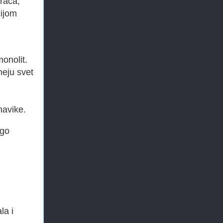
raća,
cijom
monolit.
umeju svet
navike.
ogo
la i