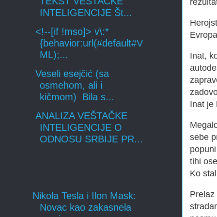
TEKST VEŠTAČKE
rezulta
INTELIGENCIJE Št...
Herojs
<!--[if !mso]> v\:*
Evropa
{behavior:url(#default#V
ML);...
Inat, k
autodes
Veseli esejčić (sa
zaprav
osmehom, ali i
zadovol
kičmom) Bila s...
Inat j
ANALIZA VEŠTAČKE
Megalo
INTELIGENCIJE O
sebe pr
ODNOSU SRBIJE PR...
popuni
tihi ose
Ko stal
Prelaz 
Nikola Tesla i Ilon Mask:
stradan
Novac kao zakasnela