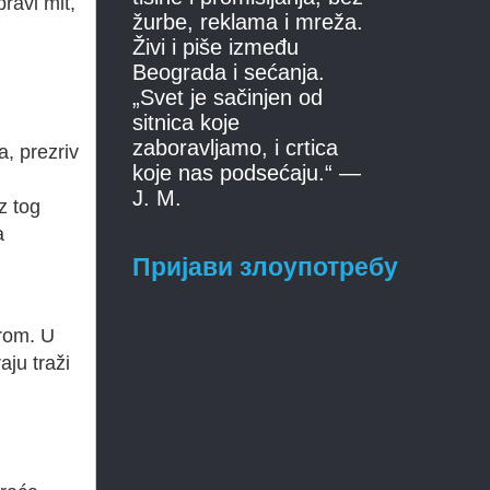
ravi mit,
žurbe, reklama i mreža.
Živi i piše između
Beograda i sećanja.
„Svet je sačinjen od
sitnica koje
zaboravljamo, i crtica
a, prezriv
koje nas podsećaju.“ —
J. M.
z tog
a
Пријави злоупотребу
urom. U
aju traži