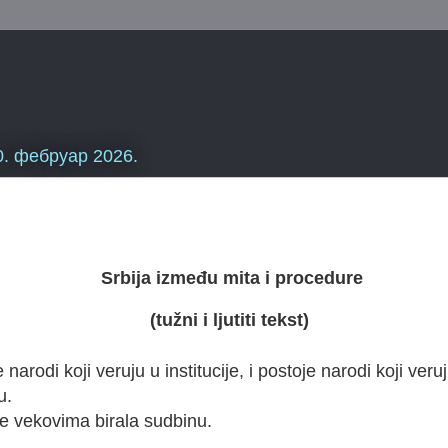
0. фебруар 2026.
Srbija između mita i procedure
(tužni i ljutiti tekst)
 narodi koji veruju u institucije, i postoje narodi koji veru
u.
je vekovima birala sudbinu.