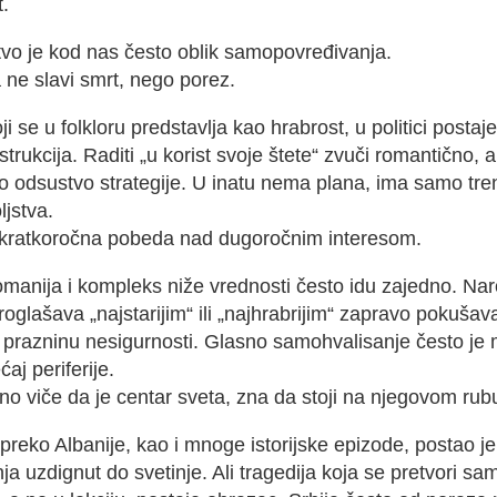
t.
tvo je kod nas često oblik samopovređivanja.
 ne slavi smrt, nego porez.
oji se u folkloru predstavlja kao hrabrost, u politici postaje
trukcija. Raditi „u korist svoje štete“ zvuči romantično, al
o odsustvo strategije. U inatu nema plana, ima samo tr
jstva.
e kratkoročna pobeda nad dugoročnim interesom.
manija i kompleks niže vrednosti često idu zajedno. Nar
oglašava „najstarijim“ ili „najhrabrijim“ zapravo pokušav
 prazninu nesigurnosti. Glasno samohvalisanje često je
ćaj periferije.
no viče da je centar sveta, zna da stoji na njegovom rub
preko Albanije, kao i mnoge istorijske epizode, postao j
ja uzdignut do svetinje. Ali tragedija koja se pretvori sa