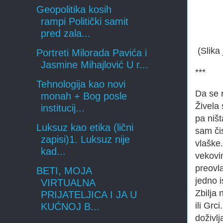
Geopolitika kosih
rampi Politički samit
pred zala...
(Slika 
Portreti Milorada Pavića i
Jasmine Mihajlović U r...
***
Tehnologija kao novi
Da se 
monah + Bog posle
Živela 
institucij...
pa niš
Luksuz kao etika (lični
sam či
zapisi)1. Luksuz nije
vlaške.
kad...
vekovi
preovl
BETI, MOJA
jedno i
VIRTUALNA
Zbilja 
PRIJATELJICA I JA U
ili Gr
KUĆNOJ B...
doživlj