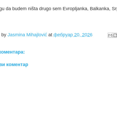
u da budem ništa drugo sem Evropljanka, Balkanka, Srp
d by
Jasmina Mihajlović
at
фебруар 20, 2026
коментара:
ви коментар