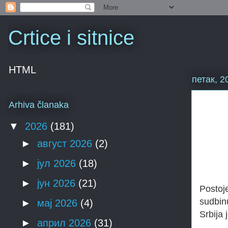
Crtice i sitnice
HTML
петак, 2
Arhiva članaka
▼
2026
(181)
►
август 2026
(2)
►
јул 2026
(18)
►
јун 2026
(21)
Postoje
sudbin
►
мај 2026
(4)
Srbija 
►
април 2026
(31)