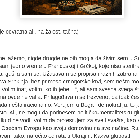
je odvratna ali, na žalost, tačna)
ne lažemo, nigde drugde ne bih mogla da živim sem u Srb
sam jedno vreme u Francuskoj i Grčkoj, koje nisu steriln
ta, gušila sam se. Užasavam se propisa i raznih zabrana
sta Srpkinja, bez primesa crnogorske krvi, sem nešto m
 Volim inat, volim „ko ih jebe…“, ali sam svesna svega š
ma ovde ne valja. Prilagođavam se trezveno, pa ipak če
ada nešto iracionalno. Verujem u Boga i demokratiju, to 
sto. Ali, ne mogu da podnesem političko-mentalitetsku gl
nikud ne vodi. Volim da protestujem za sve i svašta, kao
ci. Osećam Evropu kao svoju domovinu na sve načine. Ru
avam tako, naročito od rata u Ukrajini. Kakva glupost!