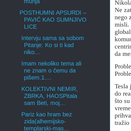
munja
Nikola
Ne zat
POSTHUMNI APSURDI –
nego z
PAVIĆ KAO SUMNJIVO
misli.
LICE
global
Intervju sama sa sobom
komuni
Pitanje: Ko si ti kad
centri
niko...
da mer
Imam nekoliko tema ali
Proble
ne znam o čemu da
Proble
pišem.1....
Tesla 
KOLEKTIVNI NEMIR,
do rea
ZBRKA, HAOSPitala
što su
sam Beti, moj...
vremen
Pariz kao hram bez
prihva
zida(alhemijsko-
tražio
templarski-mas...