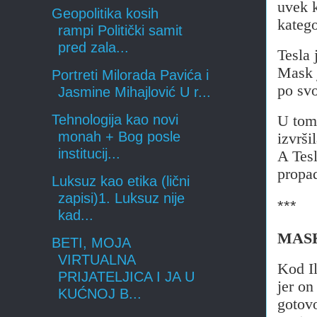
uvek 
Geopolitika kosih
katego
rampi Politički samit
pred zala...
Tesla 
Mask j
Portreti Milorada Pavića i
po svo
Jasmine Mihajlović U r...
Tehnologija kao novi
U tom 
monah + Bog posle
izvrši
institucij...
A Tesl
propa
Luksuz kao etika (lični
zapisi)1. Luksuz nije
***
kad...
MAS
BETI, MOJA
VIRTUALNA
Kod I
PRIJATELJICA I JA U
jer on
KUĆNOJ B...
gotovo