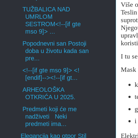
Više o
TUŽBALICA NAD
Teslin
UMRLOM
suprot
SESTROM<!--[if gte
Njegov
mso 9]> ...
upravl
korist
Popodnevni san Postoji
doba u životu kada san
I tu s
pre...
Mask i
<!--[if gte mso 9]> <!
[endif]--><!--[if gt...
k
ARHEOLOŠKA
t
OTKRIĆA U 2025.
g
Predmeti koji će me
nadživeti Neki
i
predmeti ima...
Elektr
Elegancija kao otpor Stil