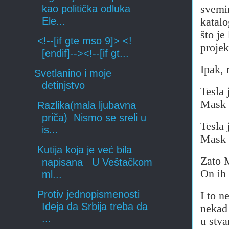
svemi
kao politička odluka
Ele...
katalo
što je
<!--[if gte mso 9]> <!
projek
[endif]--><!--[if gt...
Ipak, 
Svetlanino i moje
detinjstvo
Tesla 
Mask t
Razlika(mala ljubavna
priča) Nismo se sreli u
Tesla 
is...
Mask e
Kutija koja je već bila
Zato M
napisana U Veštačkom
On ih
ml...
Protiv jednopismenosti
I to n
Ideja da Srbija treba da
nekad 
...
u stva