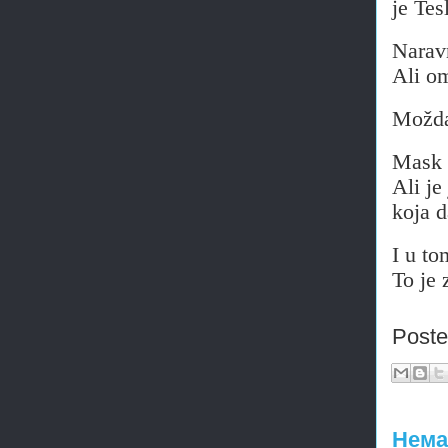
je Tes
Naravn
Ali om
Možda 
Mask n
Ali je
koja d
I u to
To je 
Post
Нема