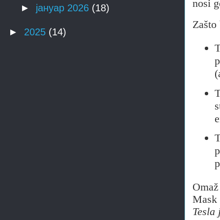
nosi g
►
јануар 2026
(18)
Zašto
►
2025
(14)
T
p
(
T
s
e
T
p
p
Omaž s
Mask 
Tesla 