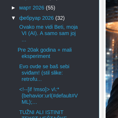
►
март 2026
(55)
▼
фебруар 2026
(32)
Ovako me vidi Beti, moja
VI (AI). A samo sam joj
...
Pre 20ak godina + mali
eksperiment
Evo ovde se baš sebi
sviđam! (stil slike:
retrofu...
<!--[if !mso]> v\:*
{behavior:url(#default#V
ML);...
TUŽNI ALI ISTINIT