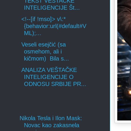
TEKST VEŠTAČKE
INTELIGENCIJE Št...
<!--[if !mso]> v\:*
{behavior:url(#default#V
ML);...
Veseli esejčić (sa
osmehom, ali i
kičmom) Bila s...
ANALIZA VEŠTAČKE
INTELIGENCIJE O
ODNOSU SRBIJE PR...
Nikola Tesla i Ilon Mask:
Novac kao zakasnela