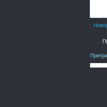
Новиј
П
Претра