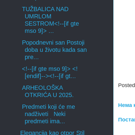
TUŽBALICA NAD
UMRLOM
SESTROM<!--[if gte
mso 9]> ...
Popodnevni san Postoji
doba u životu kada san
pre...
<!--[if gte mso 9]> <!
[endif]--><!--[if gt...
Poste
ARHEOLOŠKA
OTKRIĆA U 2025.
Нема 
Predmeti koji će me
nadživeti Neki
Поста
predmeti ima...
Elegancija kao otpor Stil