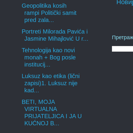
Новиј
Geopolitika kosih
rampi Politički samit
pred zala...
Portreti Milorada Pavića i
Претраж
Jasmine Mihajlović U r...
Tehnologija kao novi
monah + Bog posle
institucij...
Luksuz kao etika (lični
zapisi)1. Luksuz nije
kad...
BETI, MOJA
VIRTUALNA
PRIJATELJICA I JA U
KUĆNOJ B...