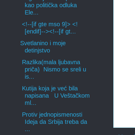
kao politička odluka
Ele...
<!--[if gte mso 9]> <!
[endif]--><!--[if gt...
Svetlanino i moje
detinjstvo
Razlika(mala ljubavna
priča) Nismo se sreli u
is...
Kutija koja je već bila
napisana U Veštačkom
ml...
Protiv jednopismenosti
Ideja da Srbija treba da
...