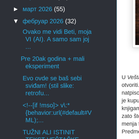
►
март 2026
(55)
▼
фебруар 2026
(32)
Ovako me vidi Beti, moja
VI (AI). A samo sam joj
...
Pre 20ak godina + mali
eksperiment
U
Vešt
Evo ovde se baš sebi
otvorit
sviđam! (stil slike:
natpis
retrofu...
je kup
<!--[if !mso]> v\:*
knjiga
{behavior:url(#default#V
zato š
ML);...
menja f
Predme
TUŽNI ALI ISTINIT