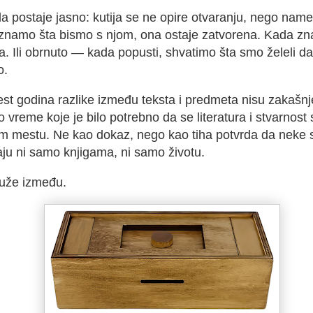
a postaje jasno: kutija se ne opire otvaranju, nego
name
 znamo šta bismo s njom, ona ostaje zatvorena. Kada z
. Ili obrnuto — kada popusti, shvatimo šta smo želeli da
o.
st godina razlike između teksta i predmeta nisu zakašnj
o vreme koje je bilo potrebno da se literatura i stvarnost
om mestu
. Ne kao dokaz, nego kao tiha potvrda da neke s
aju ni samo knjigama, ni samo životu.
uže između.