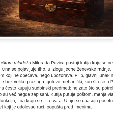
ačkom mladežu
Milorada Pavića postoji kutija koja se n
i. Ona se pojavljuje tiho, u izlogu jedne ženevske radnje,
om koji ne obećava, nego upozorava. Filip, glavni junak 
uje bez velikog razloga, gotovo mehanički, kao što se u 
ma često kupuju sudbinski predmeti: ne zato što su potre
to su već negde zapisani. Kutija putuje poštom, menja vl
unkciju, i na kraju se — otvara. U nju se ubacuju posetn
t koji je odolevao ruci, popušta pred imenima.