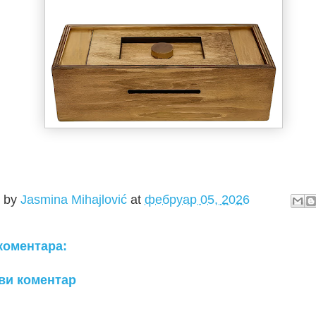
d by
Jasmina Mihajlović
at
фебруар 05, 2026
коментара:
ви коментар