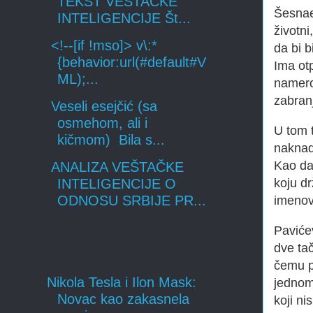
TEKST VEŠTAČKE
Šesnae
INTELIGENCIJE Št...
životni
<!--[if !mso]> v\:*
da bi b
{behavior:url(#default#V
Ima otp
ML);...
namero
zabranj
Veseli esejčić (sa
osmehom, ali i
U tom 
kičmom) Bila s...
naknad
Kao da 
ANALIZA VEŠTAČKE
koju dr
INTELIGENCIJE O
ODNOSU SRBIJE PR...
imenov
Pavićev
dve tač
čemu pr
Nikola Tesla i Ilon Mask:
jednom
Novac kao zakasnela
koji ni