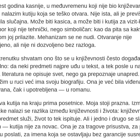
st godina kasnije, u međuvremenu koji nije bio književ
, nalazim kutiju koja se teško otvara. Nije ista, ali je prev
ila slučajna. Može biti kasica, a može biti i kutija za vizit-
or koji nije tehnički, nego simboličan: kao da pita sa k
m joj prilazite. Mehanizam se ne nudi. Otvaranje nije
eno, ali nije ni dozvoljeno bez razloga.
trenutku shvatam ono što se u književnosti često događa
no: da neki predmeti
najpre uđu u tekst
, a tek posle u na
literatura ne opisuje svet, nego ga prepoznaje unapred.
žim u ruci već ima svoju biografiju. Ona je već bila viđen
ana, čak i upotrebljena — u romanu.
a kutija na kraju prima posetnice. Moja stoji prazna. Iz
ke nalazi se razlika između književnosti i života: književ
edmet služi, život to tek ispituje. Ali i jedno i drugo se s
 — kutija nije za novac. Ona je za tragove prisustva, za
su poslati, za imena koja se ostavljaju bez garancije susr