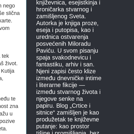
književnica, esejistkinja i
an nego
hroničarka stvarnog i
iše slična
zamišljenog Sveta.
karte.
Autorka je knjiga proze,
akvom
eseja i putopisa, kao i
urednica ostvarenja
posvećenih Miloradu
Paviću. U svom pisanju
 tek
spaja svakodnevicu i
š život.
fantastiku, arhiv i san.
 Kutija
Njeni zapisi često klize
između dnevničke intime
a,
i literarne fikcije —
između stvarnog života i
njegove senke na
među te
papiru. Blog „Crtice i
nost zna
sitnice“ zamišljen je kao
lažu u
produžetak te književne
 pozive
putanje: kao prostor
eta.
tišine i promišljanja, bez