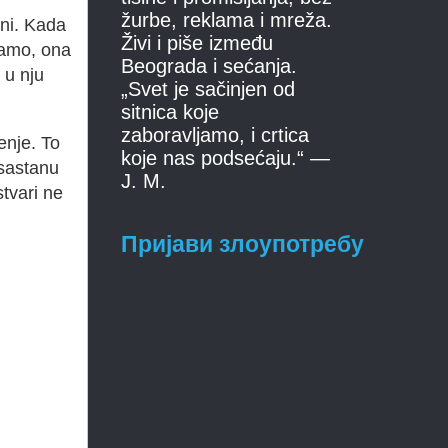
žurbe, reklama i mreža.
ni
. Kada
Živi i piše između
namo, ona
Beograda i sećanja.
 u nju
„Svet je sačinjen od
sitnica koje
zaboravljamo, i crtica
enje. To
koje nas podsećaju.“ —
sastanu
J. M.
tvari ne
Пријави злоупотребу