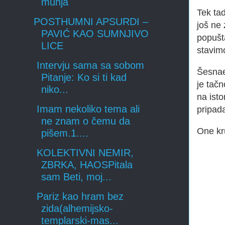
munja
Tek tad
POSTHUMNI APSURDI –
još ne
PAVIĆ KAO SUMNJIVO
popušta
LICE
stavim
Intervju sama sa sobom
Šesnae
Pitanje: Ko si ti kad
je tačn
niko...
na ist
Imam nekoliko tema ali
pripad
ne znam o čemu da
One kr
pišem.1....
KOLEKTIVNI NEMIR,
ZBRKA, HAOSPitala
sam Beti, moj...
Pariz kao hram bez
zida(alhemijsko-
templarski-mas...