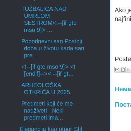
TUŽBALICA NAD
Ako j
UMRLOM
najfin
SESTROM<!--[if gte
mso 9]> ...
Popodnevni san Postoji
doba u životu kada san
pre...
Post
<!--[if gte mso 9]> <!
[endif]--><!--[if gt...
ARHEOLOŠKA
Нема
OTKRIĆA U 2025.
Predmeti koji će me
Пост
nadživeti Neki
predmeti ima...
Elegancija kao otpor Stil