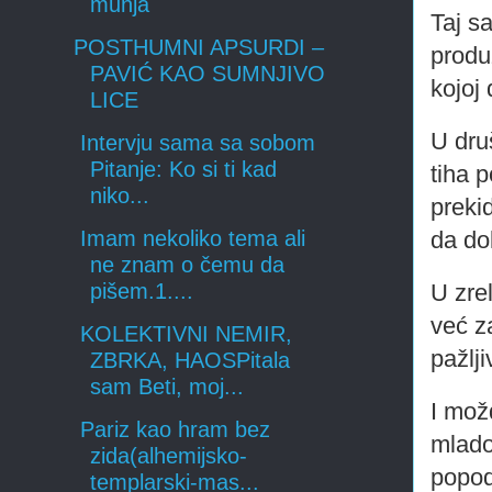
munja
Taj s
POSTHUMNI APSURDI –
produ
PAVIĆ KAO SUMNJIVO
kojoj 
LICE
U dru
Intervju sama sa sobom
Pitanje: Ko si ti kad
tiha 
niko...
preki
da do
Imam nekoliko tema ali
ne znam o čemu da
U zre
pišem.1....
već z
KOLEKTIVNI NEMIR,
pažlj
ZBRKA, HAOSPitala
sam Beti, moj...
I možd
Pariz kao hram bez
mlado
zida(alhemijsko-
popod
templarski-mas...