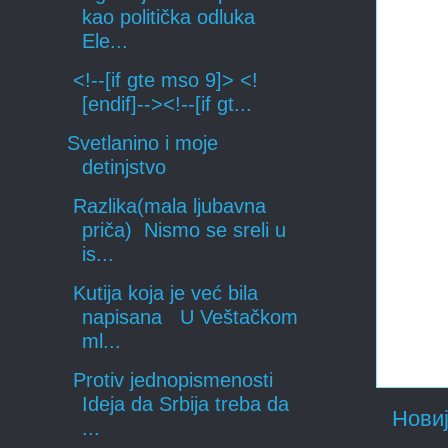
kao politička odluka
Ele...
<!--[if gte mso 9]> <!
[endif]--><!--[if gt...
Svetlanino i moje
detinjstvo
Razlika(mala ljubavna
priča) Nismo se sreli u
is...
Kutija koja je već bila
napisana U Veštačkom
ml...
Protiv jednopismenosti
Ideja da Srbija treba da
Новиј
...