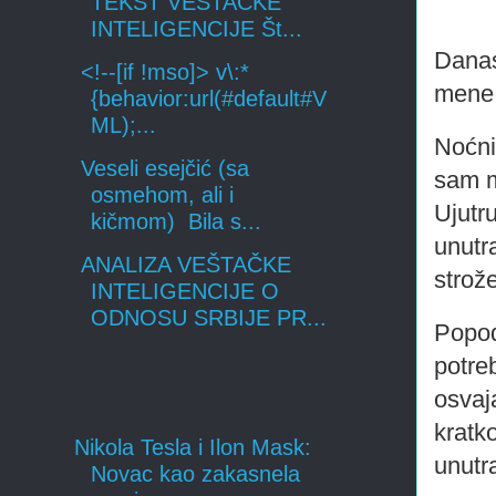
TEKST VEŠTAČKE
INTELIGENCIJE Št...
Danas
<!--[if !mso]> v\:*
mene
{behavior:url(#default#V
ML);...
Noćni
Veseli esejčić (sa
sam m
osmehom, ali i
Ujutr
kičmom) Bila s...
unutr
ANALIZA VEŠTAČKE
strože
INTELIGENCIJE O
ODNOSU SRBIJE PR...
Popod
potre
osvaj
kratk
Nikola Tesla i Ilon Mask:
unutr
Novac kao zakasnela