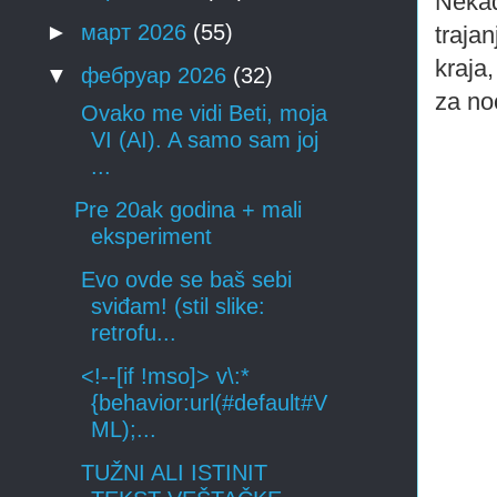
Nekad
►
март 2026
(55)
traja
kraja
▼
фебруар 2026
(32)
za no
Ovako me vidi Beti, moja
VI (AI). A samo sam joj
...
Pre 20ak godina + mali
eksperiment
Evo ovde se baš sebi
sviđam! (stil slike:
retrofu...
<!--[if !mso]> v\:*
{behavior:url(#default#V
ML);...
TUŽNI ALI ISTINIT