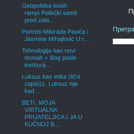
Geopolitika kosih
П
rampi Politički samit
pred zala...
Претра
Portreti Milorada Pavića i
Jasmine Mihajlović U r...
Tehnologija kao novi
monah + Bog posle
institucij...
Luksuz kao etika (lični
zapisi)1. Luksuz nije
kad...
BETI, MOJA
VIRTUALNA
PRIJATELJICA I JA U
KUĆNOJ B...