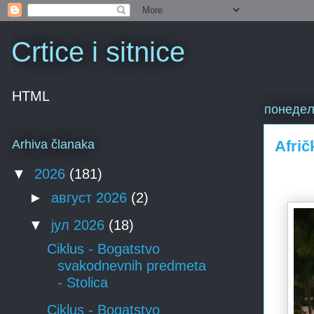
Crtice i sitnice
HTML
понедеља
Afrič
Arhiva članaka
▼
2026
(181)
►
август 2026
(2)
▼
јул 2026
(18)
Ciklus - Bogatstvo
svakodnevnih predmeta
- Stolica
Ciklus - Bogatstvo