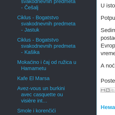
svakodnevnih predmeta
U ist
- Češalj
Potpu
Ciklus - Bogatstvo
svakodnevnih predmeta
Sedim
- Jastuk
posta
Ciklus - Bogatstvo
Evrop
svakodnevnih predmeta
- Kašika
vreme 
Mokaćino i čaj od ružica u
A noć
Hamametu
Kafe El Marsa
Post
Avez-vous un burkini
avec casquette ou
visière int...
Нема
Smole i korenčići