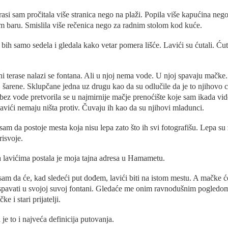
rasi sam pročitala više stranica nego na plaži. Popila više kapućina neg
m baru. Smislila više rečenica nego za radnim stolom kod kuće.
bih samo sedela i gledala kako vetar pomera lišće. Lavići su ćutali. Ćut
ni terase nalazi se fontana. Ali u njoj nema vode. U njoj spavaju mačke.
, šarene. Sklupčane jedna uz drugu kao da su odlučile da je to njihovo c
bez vode pretvorila se u najmirnije mačje prenoćište koje sam ikada vid
lavići nemaju ništa protiv. Čuvaju ih kao da su njihovi mladunci.
sam da postoje mesta koja nisu lepa zato što ih svi fotografišu. Lepa su 
risvoje.
a lavićima postala je moja tajna adresa u Hamametu.
sam da će, kad sledeći put dođem, lavići biti na istom mestu. A mačke 
 spavati u svojoj suvoj fontani. Gledaće me onim ravnodušnim pogledom
e i stari prijatelji.
e to i najveća definicija putovanja.