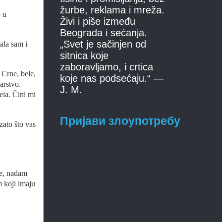
žurbe, reklama i mreža.
o u
Živi i piše između
Beograda i sećanja.
„Svet je sačinjen od
ala sam i
sitnica koje
zaboravljamo, i crtica
 Crne, bele,
koje nas podsećaju.“ —
arstvo.
J. M.
ela. Čini mi
Пријави злоупотребу
zato što vas
će, nadam
 koji imaju