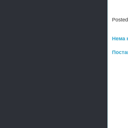
Poste
Нема 
Поста