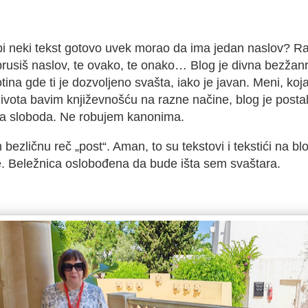
bi neki tekst gotovo uvek morao da ima jedan naslov? Ra
 brusiš naslov, te ovako, te onako… Blog je divna bezžan
otina gde ti je dozvoljeno svašta, iako je javan. Meni, koj
života bavim književnošću na razne načine, blog je posta
rna sloboda. Ne robujem kanonima.
 bezličnu reč „post“. Aman, to su tekstovi i tekstići na blo
ce. Beležnica oslobođena da bude išta sem svaštara.