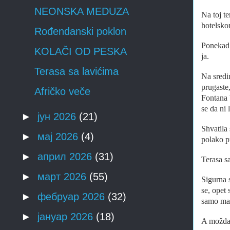
NEONSKA MEDUZA
Na toj te
hotelsko
Rođendanski poklon
Ponekad 
KOLAČI OD PESKA
ja.
Terasa sa lavićima
Na sredi
prugaste
Afričko veče
Fontana 
se da ni 
►
јун 2026
(21)
Shvatila 
►
мај 2026
(4)
polako p
►
април 2026
(31)
Terasa s
►
март 2026
(55)
Sigurna 
se, opet
►
фебруар 2026
(32)
samo mačk
►
јануар 2026
(18)
A možda j