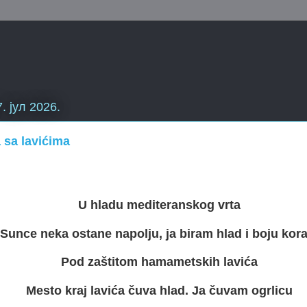
7. јул 2026.
 sa lavićima
U hladu mediteranskog vrta
Sunce neka ostane napolju, ja biram hlad i boju kora
Pod zaštitom hamametskih lavića
Mesto kraj lavića čuva hlad. Ja čuvam ogrlicu