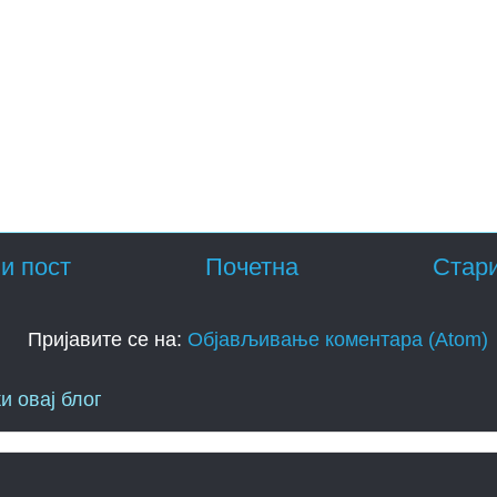
и пост
Почетна
Стари
Пријавите се на:
Објављивање коментара (Atom)
и овај блог