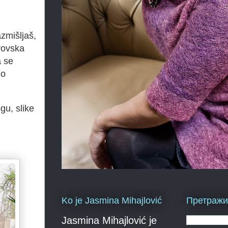
zmišljaš,
rovska
a se
lo
gu, slike
Ko je Jasmina Mihajlović
Претражи 
Jasmina Mihajlović je