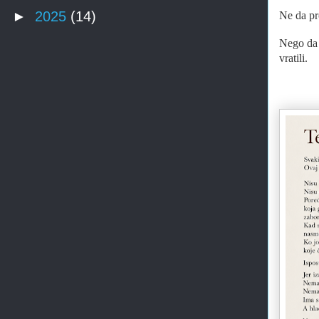
►
2025
(14)
Ne da pr
Nego da 
vratili.