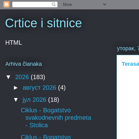
Crtice i sitnice
HTML
уторак, 
Terasa
Arhiva članaka
▼
2026
(183)
►
август 2026
(4)
▼
јул 2026
(18)
Ciklus - Bogatstvo
svakodnevnih predmeta
- Stolica
Ciklus - Bogatstvo