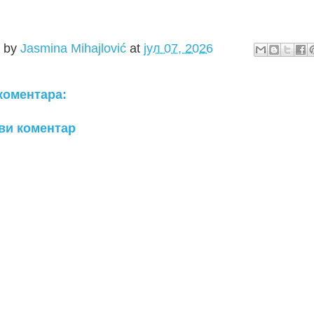
d by
Jasmina Mihajlović
at
јул 07, 2026
коментара:
ви коментар