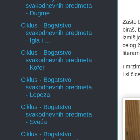
svakodnevnih predmeta
- Dugme
Zašto 
Ciklus - Bogatstvo
biraš,
svakodnevnih predmeta
izmišlj
- Igla i ...
celog 
Ciklus - Bogatstvo
litera
svakodnevnih predmeta
I mrzim
- Kofer
i sliči
Ciklus - Bogatstvo
svakodnevnih predmeta
- Lepeza
Ciklus - Bogatstvo
svakodnevnih predmeta
- Sveća
Ciklus - Bogatstvo