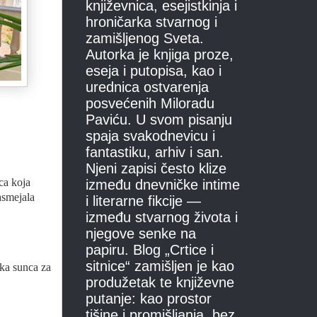
književnica, esejistkinja i
hroničarka stvarnog i
zamišljenog Sveta.
Autorka je knjiga proze,
eseja i putopisa, kao i
urednica ostvarenja
posvećenih Miloradu
Paviću. U svom pisanju
spaja svakodnevicu i
fantastiku, arhiv i san.
Njeni zapisi često klize
ca koja
između dnevničke intime
asmejala
i literarne fikcije —
između stvarnog života i
njegove senke na
papiru. Blog „Crtice i
sitnice“ zamišljen je kao
ka sunca za
produžetak te književne
putanje: kao prostor
tišine i promišljanja, bez