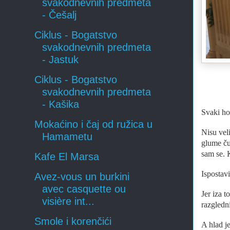
svakodnevnih predmeta
- Češalj
Ciklus - Bogatstvo
svakodnevnih predmeta
- Jastuk
Ciklus - Bogatstvo
svakodnevnih predmeta
- Kašika
Svaki ho
Mokaćino i čaj od ružica u
Nisu veli
Hamametu
glume ču
sam se. 
Kafe El Marsa
Ispostavi
Avez-vous un burkini
avec casquette ou
Jer iza 
visière int...
razgledn
Smole i korenčići
A hlad je