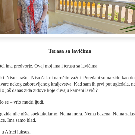
Terasa sa lavićima
tel ima predvorje. Ovaj moj ima i terasu sa lavićima.
ki. Nisu strašni. Nisu čak ni naročito važni. Poređani su na zidu kao de
vare nekog zaboravljenog kraljevstva. Kad sam ih prvi put ugledala, n
Ko još danas zida zidove koje čuvaju kameni lavići?
lo se – vrlo mudri ljudi.
tog zida nije ništa spektakularno. Nema mora. Nema bazena. Nema zalas
ice. Ima samo hlad.
 u Africi luksuz.