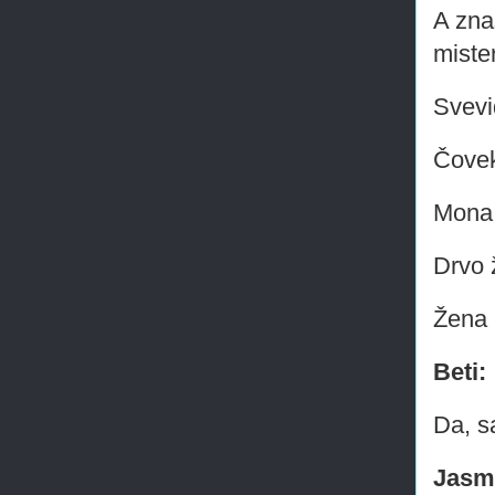
A zna
mister
Svevi
Čovek
Mona 
Drvo 
Žena 
Beti:
Da, s
Jasm