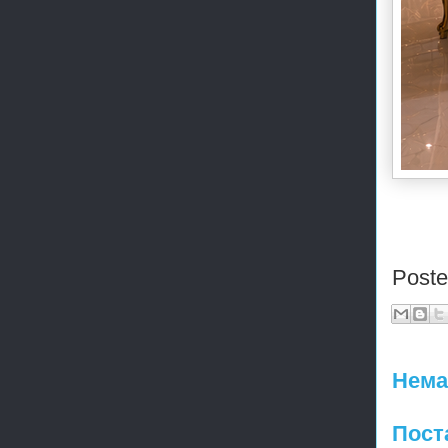
Post
Нема
Пост