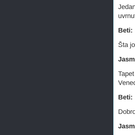
Jedan
uvrnu
Beti:
Šta j
Jasm
Tapet
Venec
Beti:
Dobro
Jasm