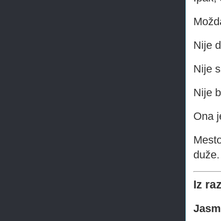
Možda
Nije 
Nije s
Nije b
Ona j
Mesto
duže.
Iz r
Jasm