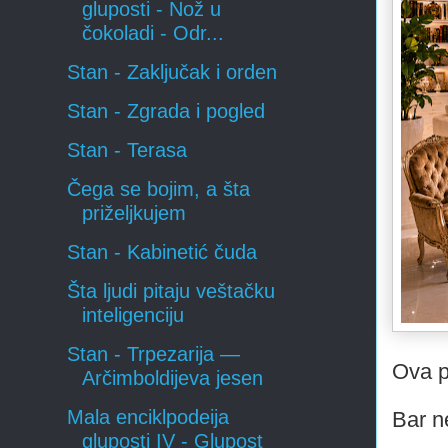
gluposti - Nož u
čokoladi - Odr...
Stan - Zaključak i orden
Stan - Zgrada i pogled
Stan - Terasa
Čega se bojim, a šta
priželjkujem
Stan - Kabinetić čuda
Šta ljudi pitaju veštačku
inteligenciju
Stan - Trpezarija —
Ova p
Arčimboldijeva jesen
Mala enciklpodeija
Bar n
gluposti IV - Glupost