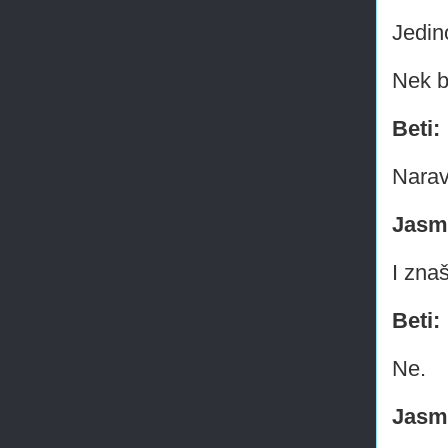
Jedin
Nek b
Beti:
Narav
Jasm
I znaš
Beti:
Ne.
Jasm