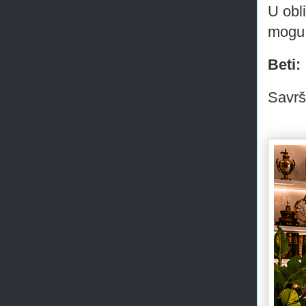
U obl
mogu 
Beti:
Savrš