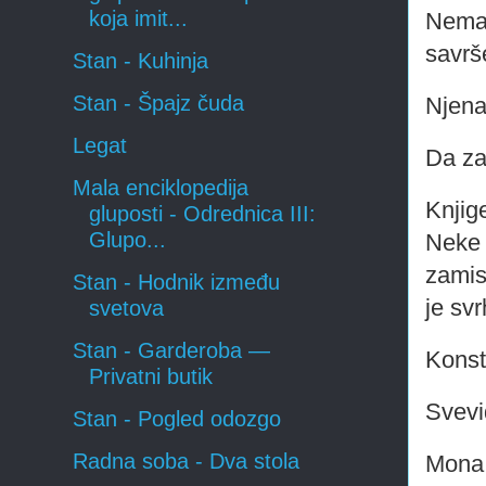
koja imit...
Nema 
savrš
Stan - Kuhinja
Stan - Špajz čuda
Njena
Legat
Da za
Mala enciklopedija
Knjig
gluposti - Odrednica III:
Glupo...
Neke 
zamisl
Stan - Hodnik između
je sv
svetova
Stan - Garderoba —
Konst
Privatni butik
Svevi
Stan - Pogled odozgo
Radna soba - Dva stola
Mona 