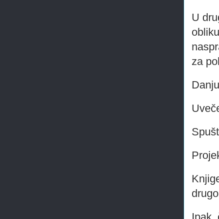
U dru
oblik
naspr
za po
Danju
Uveče
Spušta
Projek
Knjig
drugo
Ipak,