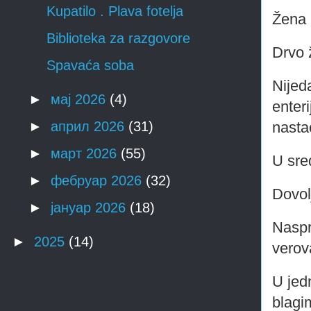
Kupatilo . Plava fotelja
Žena 
Biblioteka za razgovore
Drvo 
Spavaća soba
Nijed
►
мај 2026
(4)
enteri
nastao
►
април 2026
(31)
►
март 2026
(55)
U sre
►
фебруар 2026
(32)
Dovol
►
јануар 2026
(18)
Naspr
►
2025
(14)
verov
U jed
blagi