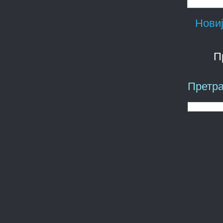
Новиј
П
Претра