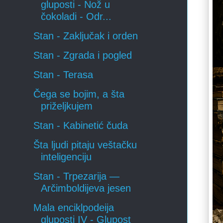
gluposti - Nož u
čokoladi - Odr...
Stan - Zaključak i orden
Stan - Zgrada i pogled
Stan - Terasa
Čega se bojim, a šta
priželjkujem
Stan - Kabinetić čuda
Šta ljudi pitaju veštačku
inteligenciju
Stan - Trpezarija —
Arčimboldijeva jesen
Mala enciklpodeija
gluposti IV - Glupost