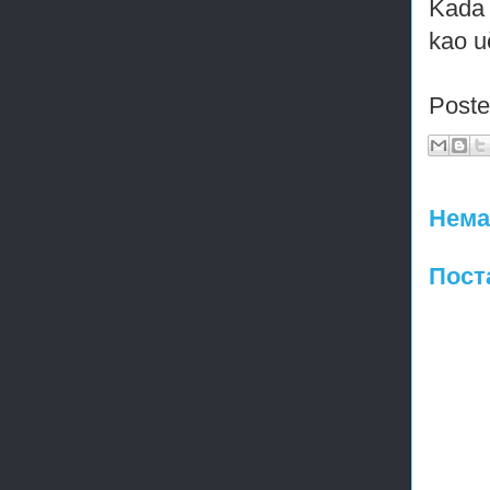
Kada 
kao u
Post
Нема
Пост