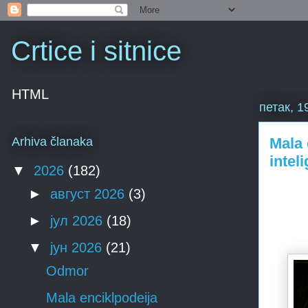
Crtice i sitnice
HTML
петак, 1
Mala 
Arhiva članaka
intel
▼
2026
(182)
►
август 2026
(3)
►
јул 2026
(18)
▼
јун 2026
(21)
Odmor
Mala enciklpodeija