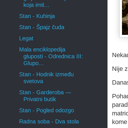
koja imit...
Stan - Kuhinja
Stan - Špajz čuda
Legat
Mala enciklopedija
Nekad
gluposti - Odrednica III:
Glupo...
Nije z
Stan - Hodnik između
svetova
Danas
Stan - Garderoba —
Pohađ
Privatni butik
parad
Stan - Pogled odozgo
matri
kome 
Radna soba - Dva stola