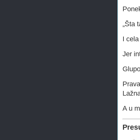
Ponek
„Šta 
I cela
Jer i
Glupo
Prava
Lažna
A u m
Pres