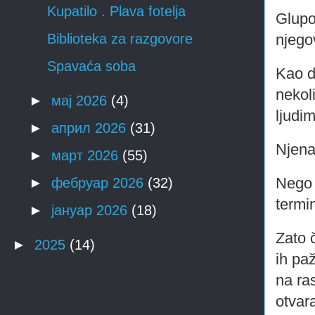
Kupatilo . Plava fotelja
Glupos
njego
Biblioteka za razgovore
Spavaća soba
Kao d
nekol
►
мај 2026
(4)
ljudim
►
април 2026
(31)
Njena
►
март 2026
(55)
Nego 
►
фебруар 2026
(32)
termi
►
јануар 2026
(18)
Zato 
►
2025
(14)
ih paž
na ra
otvara