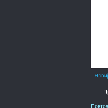
Новиј
П
Претра