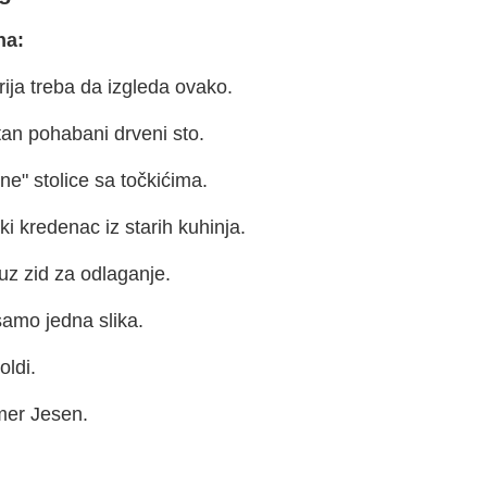
na:
ija treba da izgleda ovako.
an pohabani drveni sto.
ne" stolice sa točkićima.
ki kredenac iz starih kuhinja.
uz zid za odlaganje.
samo jedna slika.
oldi.
mer Jesen.