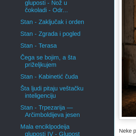
gluposti - Nož u
čokoladi - Odr...
Stan - Zaključak i orden
Stan - Zgrada i pogled
Stan - Terasa
Čega se bojim, a šta
priželjkujem
Stan - Kabinetić čuda
Šta ljudi pitaju veštačku
inteligenciju
Stan - Trpezarija —
Arčimboldijeva jesen
Mala enciklpodeija
Neke pr
gluposti IV - Glupost