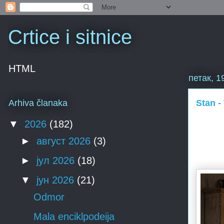
Crtice i sitnice
HTML
петак, 1
Stan -
Arhiva članaka
▼
2026
(182)
►
август 2026
(3)
►
јул 2026
(18)
▼
јун 2026
(21)
Odmor
Mala enciklpodeija