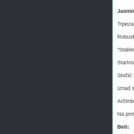
Jasmi
Trpezar
Robust
"Stakle
Starins
Stočić 
Iznad 
Arčimb
Na pri
Beti: