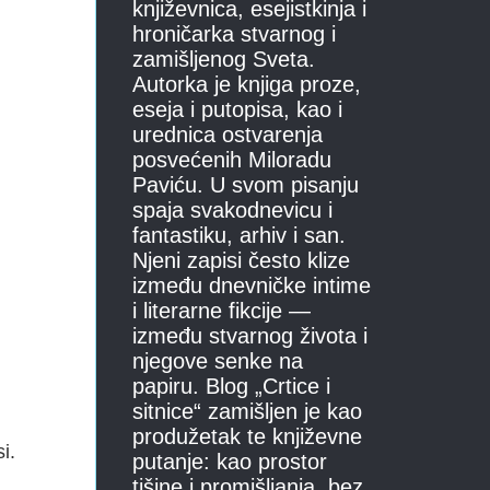
književnica, esejistkinja i
hroničarka stvarnog i
zamišljenog Sveta.
Autorka je knjiga proze,
eseja i putopisa, kao i
urednica ostvarenja
posvećenih Miloradu
Paviću. U svom pisanju
spaja svakodnevicu i
fantastiku, arhiv i san.
Njeni zapisi često klize
između dnevničke intime
i literarne fikcije —
između stvarnog života i
njegove senke na
papiru. Blog „Crtice i
sitnice“ zamišljen je kao
produžetak te književne
i.
putanje: kao prostor
tišine i promišljanja, bez