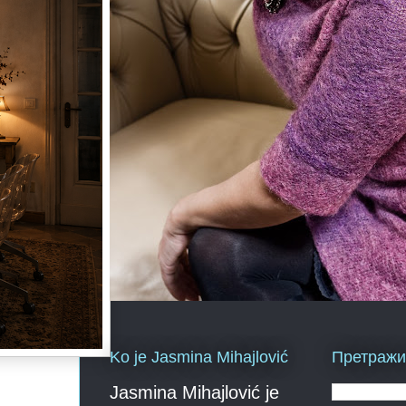
Ko je Jasmina Mihajlović
Претражи 
Jasmina Mihajlović je