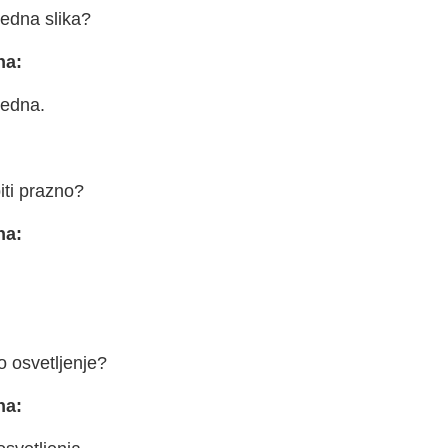
edna slika?
na:
edna.
iti prazno?
na:
o osvetljenje?
na: