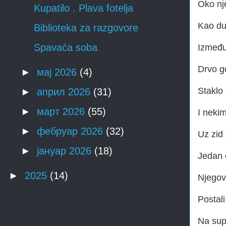
Oko nje
Kupatilo . Plava fotelja
Kao du
Biblioteka za razgovore
Spavaća soba
Između 
Drvo g
►
мај 2026
(4)
Staklo
►
април 2026
(31)
►
март 2026
(55)
I neki
►
фебруар 2026
(32)
Uz zid 
►
јануар 2026
(18)
Jedan 
►
2025
(14)
Njegov
Postal
Na sup