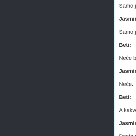
Samo j
Jasmi
Samo j
Beti:
Neće b
Jasmi
Neće.
Beti:
A kakv
Jasmi