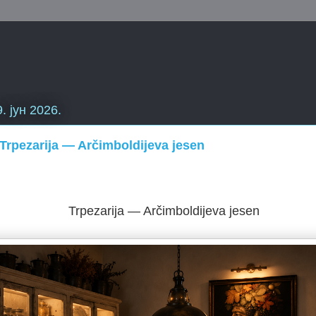
9. јун 2026.
 Trpezarija — Arčimboldijeva jesen
Trpezarija — Arčimboldijeva jesen