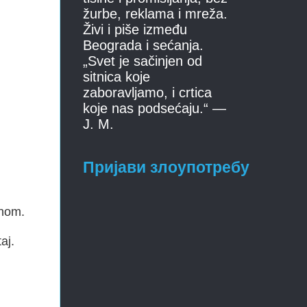
žurbe, reklama i mreža.
Živi i piše između
Beograda i sećanja.
„Svet je sačinjen od
sitnica koje
zaboravljamo, i crtica
koje nas podsećaju.“ —
J. M.
Пријави злоупотребу
dnom.
aj.