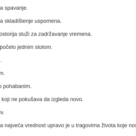
a spavanje.
a skladištenje uspomena.
ostorija služi za zadržavanje vremena.
 počelo jednim stolom.
.
m.
o pohabanim.
 koji ne pokušava da izgleda novo.
v.
a najveća vrednost upravo je u tragovima života koje nos