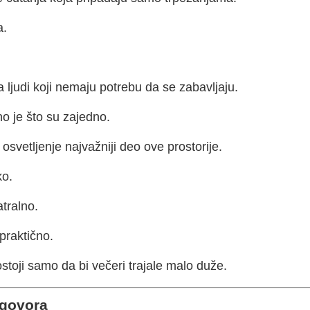
a.
 ljudi koji nemaju potrebu da se zabavljaju.
o je što su zajedno.
 osvetljenje najvažniji deo ove prostorije.
ko.
atralno.
 praktično.
toji samo da bi večeri trajale malo duže.
zgovora