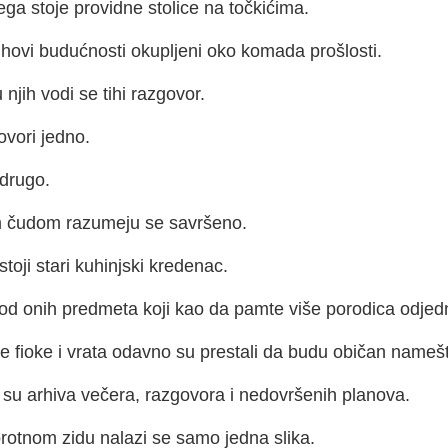
ga stoje providne stolice na točkićima.
hovi budućnosti okupljeni oko komada prošlosti.
njih vodi se tihi razgovor.
ovori jedno.
 drugo.
m čudom razumeju se savršeno.
stoji stari kuhinjski kredenac.
od onih predmeta koji kao da pamte više porodica odje
e fioke i vrata odavno su prestali da budu običan namešt
i su arhiva večera, razgovora i nedovršenih planova.
rotnom zidu nalazi se samo jedna slika.