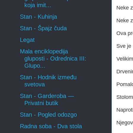
koja imit...
Neke z
Stan - Kuhinja
Neke z
Stan - Špajz čuda
Ova pr
Legat
Sve je
Mala enciklopedija
gluposti - Odrednica III:
Velikim
Glupo...
Drveni
Stan - Hodnik između
svetova
Pomal
Stan - Garderoba —
Stolom
Privatni butik
Naproti
Stan - Pogled odozgo
Njegov
Radna soba - Dva stola