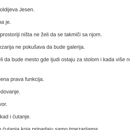
oldijeva Jesen.
a je.
prostoriji ništa ne želi da se takmiči sa njom.
ezarija ne pokušava da bude galerija.
li da bude mesto gde ljudi ostaju za stolom i kada više
jena prava funkcija.
dovanje.
or.
kad i ćutanje.
e ćutanja koja pripadaju samo trpezarijama.