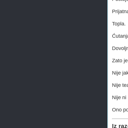
Prijatn
Topla.
Ćutanja
Dovoljn
Zato je
Nije ja
Nije te
Nije ni
Ono pos
Iz ra