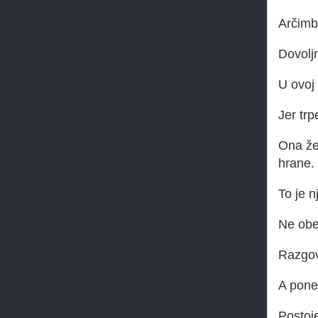
Arčimb
Dovoljn
U ovoj 
Jer trp
Ona že
hrane.
To je n
Ne obe
Razgov
A pone
Postoj