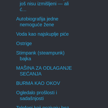
još nisu izmišljeni — ali
ć...
Autobiografija jedne
nemoguće žene
Voda kao najskuplje piće
Ostrige
Stimpank (steampunk)
bajka
MAŠINA ZA ODLAGANJE
SEĆANJA
BURMA KAO OKOV
Ogledalo prošlosti i
sadašnjosti
Telefoni koji pozivaju bez