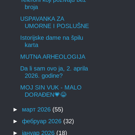
broja
USPAVANKA ZA
UMORNE I POSLUŠNE
Istorijske dame na špilu
karta
MUTNA ARHEOLOGIJA
Da li sam ovo ja, 2. aprila
2026. godine?
MOJ SIN VUK - MALO
DORAĐEN💗😂
►
март 2026
(55)
►
фебруар 2026
(32)
►
јануар 2026
(18)