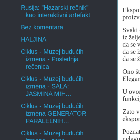
Rusija: "Hazarski rečnik"
Ekspon
kao interaktivni artefakt
proizv
Bez komentara
Svaki 
iz želj
HALJINA
da se 
da se i
Ciklus - Muzej budućih
da se 
izmena - Poslednja
rečenica
Ono št
Elegan
Ciklus - Muzej budućih
izmena - SALA:
U ovom
JASMINA MIH...
funkci
Ciklus - Muzej budućih
Zato v
izmena GENERATOR
ekspon
PARALELNIH...
Poznat
Ciklus - Muzej budućih
nelago