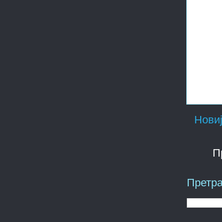
Новиј
П
Претра