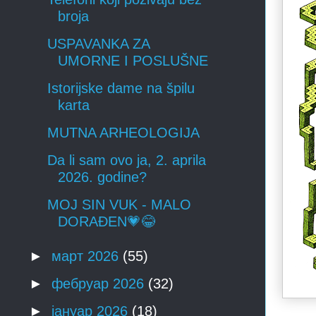
broja
USPAVANKA ZA
UMORNE I POSLUŠNE
Istorijske dame na špilu
karta
MUTNA ARHEOLOGIJA
Da li sam ovo ja, 2. aprila
2026. godine?
MOJ SIN VUK - MALO
DORAĐEN💗😂
►
март 2026
(55)
►
фебруар 2026
(32)
►
јануар 2026
(18)