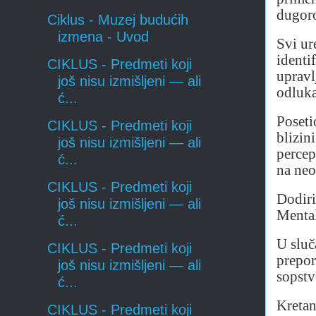
dugoro
Ciklus - Muzej budućih
izmena - Uvod
Svi ur
identi
CIKLUS - Predmeti koji
upravl
još nisu izmišljeni — ali
odluka
ć...
Poseti
CIKLUS - Predmeti koji
blizin
još nisu izmišljeni — ali
percep
ć...
na neo
CIKLUS - Predmeti koji
Dodiri
još nisu izmišljeni — ali
Mental
ć...
U sluč
CIKLUS - Predmeti koji
prepor
još nisu izmišljeni — ali
sopstv
ć...
Kretan
CIKLUS - Predmeti koji