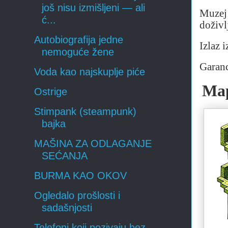
još nisu izmišljeni — ali
Muzej 
ć...
doživl
Autobiografija jedne
Izlaz 
nemoguće žene
Garanc
Voda kao najskuplje piće
Map
Ostrige
Stimpank (steampunk)
bajka
MAŠINA ZA ODLAGANJE
SEĆANJA
BURMA KAO OKOV
Ogledalo prošlosti i
sadašnjosti
Telefoni koji pozivaju bez