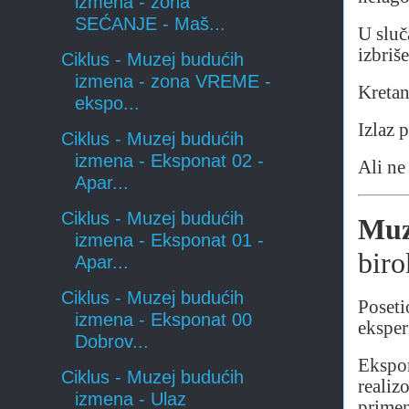
izmena - zona
SEĆANJE - Maš...
U sluč
izbriš
Ciklus - Muzej budućih
izmena - zona VREME -
Kretan
ekspo...
Izlaz p
Ciklus - Muzej budućih
izmena - Eksponat 02 -
Ali ne
Apar...
Ciklus - Muzej budućih
Muz
izmena - Eksponat 01 -
biro
Apar...
Ciklus - Muzej budućih
Poseti
izmena - Eksponat 00
eksper
Dobrov...
Ekspon
Ciklus - Muzej budućih
realizo
izmena - Ulaz
primen