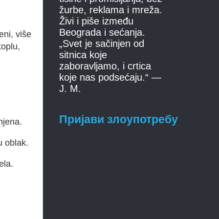
žurbe, reklama i mreža.
Živi i piše između
Beograda i sećanja.
eni, više
„Svet je sačinjen od
toplu,
sitnica koje
zaboravljamo, i crtica
koje nas podsećaju.“ —
J. M.
Пријави злоупотребу
njena.
u oblak.
ela.