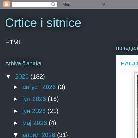
Crtice i sitnice
HTML
понедељ
HALJI
Arhiva članaka
▼
2026
(182)
►
август 2026
(3)
►
јул 2026
(18)
►
јун 2026
(21)
►
мај 2026
(4)
▼
април 2026
(31)