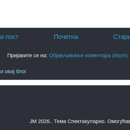
и пост
Почетна
Стари
Пријавите се на:
Објављивање коментара (Atom)
и овај блог
JM 2026.. Тема Спектакуларно. Омогућа