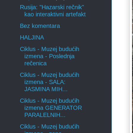
Rusija: "Hazarski rečnik"
kao interaktivni artefakt
Bez komentara
HALJINA
Ciklus - Muzej budućih
izmena - Poslednja
rečenica
Ciklus - Muzej budućih
izmena - SALA:
JASMINA MIH...
Ciklus - Muzej budućih
izmena GENERATOR
PARALELNIH...
Ciklus - Muzej budućih