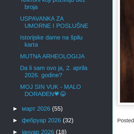
broja
USPAVANKA ZA
UMORNE I POSLUŠNE
Istorijske dame na špilu
karta
MUTNA ARHEOLOGIJA
Da li sam ovo ja, 2. aprila
2026. godine?
MOJ SIN VUK - MALO
DORAĐEN💗😂
►
март 2026
(55)
►
фебруар 2026
(32)
Poste
►
јануар 2026
(18)