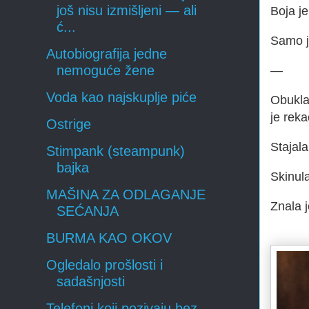
još nisu izmišljeni — ali
Boja je
ć...
Samo j
Autobiografija jedne
nemoguće žene
—
Voda kao najskuplje piće
Obukla 
je reka
Ostrige
Stajala
Stimpank (steampunk)
bajka
Skinula
MAŠINA ZA ODLAGANJE
Znala 
SEĆANJA
BURMA KAO OKOV
Ogledalo prošlosti i
sadašnjosti
Telefoni koji pozivaju bez