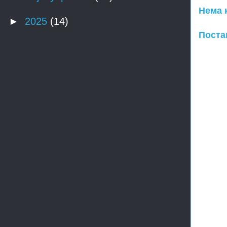
Нема 
►
2025
(14)
Поста