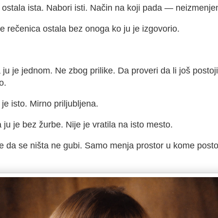
 ostala ista. Nabori isti. Način na koji pada — neizmenje
e rečenica ostala bez onoga ko ju je izgovorio.
ju je jednom. Ne zbog prilike. Da proveri da li još postoj
o.
 je isto. Mirno priljubljena.
 ju je bez žurbe. Nije je vratila na isto mesto.
je da se ništa ne gubi. Samo menja prostor u kome postoj