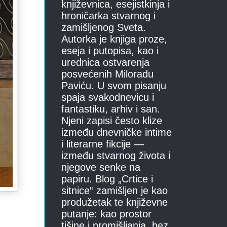
književnica, esejistkinja i
hroničarka stvarnog i
zamišljenog Sveta.
Autorka je knjiga proze,
eseja i putopisa, kao i
urednica ostvarenja
posvećenih Miloradu
Paviću. U svom pisanju
spaja svakodnevicu i
fantastiku, arhiv i san.
Njeni zapisi često klize
između dnevničke intime
i literarne fikcije —
između stvarnog života i
njegove senke na
papiru. Blog „Crtice i
sitnice“ zamišljen je kao
produžetak te književne
putanje: kao prostor
tišine i promišljanja, bez