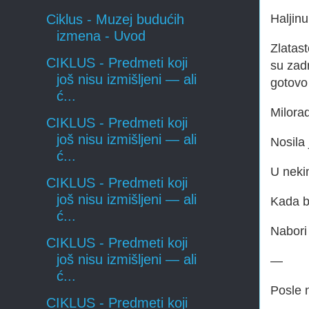
Haljinu
Ciklus - Muzej budućih
izmena - Uvod
Zlatast
CIKLUS - Predmeti koji
su zadr
još nisu izmišljeni — ali
gotovo 
ć...
Milorad
CIKLUS - Predmeti koji
još nisu izmišljeni — ali
Nosila 
ć...
U nekim
CIKLUS - Predmeti koji
još nisu izmišljeni — ali
Kada bi
ć...
Nabori 
CIKLUS - Predmeti koji
još nisu izmišljeni — ali
—
ć...
Posle n
CIKLUS - Predmeti koji