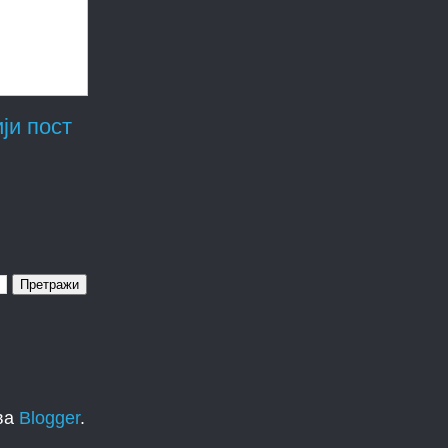
ји пост
ва
Blogger
.