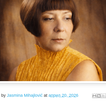
d by
Jasmina Mihajlović
at
април 20, 2026