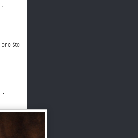
n.
i ono što
i.