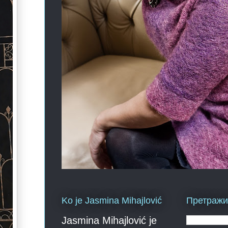
Ko je Jasmina Mihajlović
Претражи 
Jasmina Mihajlović je