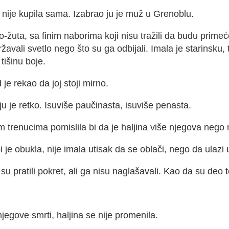
 nije kupila sama. Izabrao ju je muž u Grenoblu.
o-žuta, sa finim naborima koji nisu tražili da budu primeć
žavali svetlo nego što su ga odbijali. Imala je starinsku,
tišinu boje
.
 je rekao da joj stoji mirno.
ju je retko. Isuviše paučinasta, isuviše penasta.
 trenucima pomislila bi da je haljina više njegova nego 
 je obukla, nije imala utisak da se oblači, nego da ulazi 
su pratili pokret, ali ga nisu naglašavali. Kao da su deo t
jegove smrti, haljina se nije promenila.