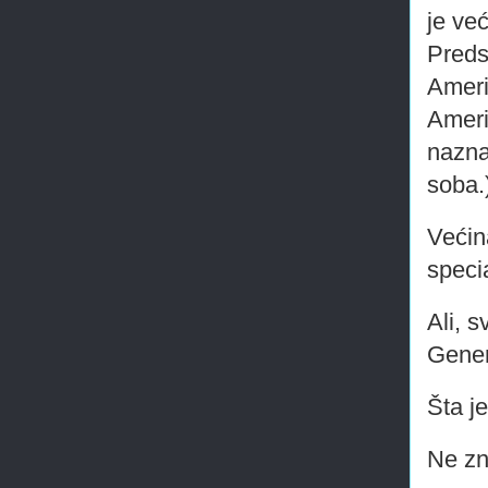
je ve
Preds
Ameri
Ameri
nazna
soba.
Većin
specia
Ali, 
Gener
Šta j
Ne z