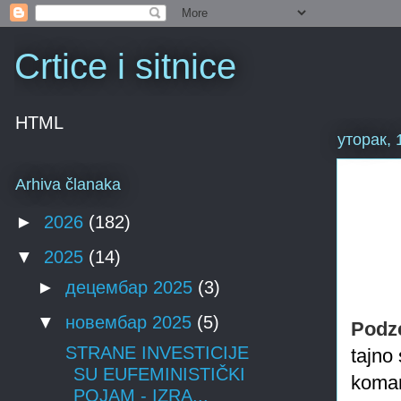
Crtice i sitnice
HTML
уторак, 
Arhiva članaka
►
2026
(182)
▼
2025
(14)
►
децембар 2025
(3)
▼
новембар 2025
(5)
Podz
STRANE INVESTICIJE
tajno
SU EUFEMINISTIČKI
koman
POJAM - IZRA...