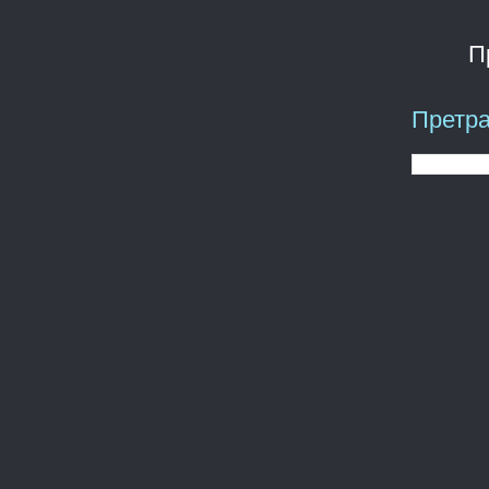
П
Претра