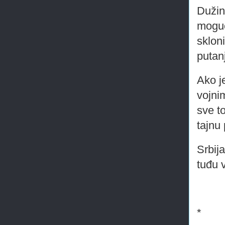
Dužin
moguć
sklon
putan
Ako je
vojni
sve t
tajnu
Srbij
tuđu 
*