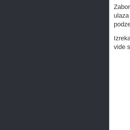
Zabor
ulaza
podze
Izreka
vide 