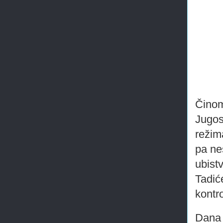
Činom 
Jugos
režim
pa ne
ubist
Tadić
kontr
Dana 