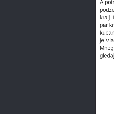
A pot
podze
kralj,
par k
kucan
je Vla
Mnogo
gledaj