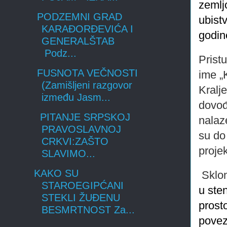
zemlj
PODZEMNI GRAD
ubist
KARAĐORĐEVIĆA I
godin
GENERALŠTAB
Podz...
Prist
FUSNOTA VEČNOSTI
ime „
(Zamišljeni razgovor
Kralje
između Jasm...
dovođ
PITANJE SRPSKOJ
nalaz
PRAVOSLAVNOJ
su do
CRKVI:ZAŠTO
projek
SLAVIMO...
KAKO SU
Sklo
STAROEGIPĆANI
u ste
STEKLI ŽUĐENU
prosto
BESMRTNOST Za...
povez