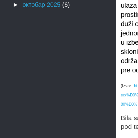
►
октобар 2025
(6)
ulaza
prost
duži 
jedno
u izb
sklon
održa
pre o
(
Izvor
:
ht
ec/%D0
80%D0%
Bila 
pod t