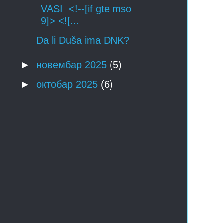
VASI <!--[if gte mso
9]> <![...
Da li Duša ima DNK?
►
новембар 2025
(5)
►
октобар 2025
(6)