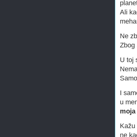
plane
Ali k
mehan
Ne zb
Zbog 
U toj
Nema
Samo 
I sam
u men
moja
Kažu 
ne ka