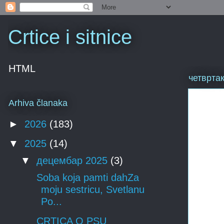
Crtice i sitnice
HTML
четвртак
Arhiva članaka
►
2026
(183)
▼
2025
(14)
▼
децембар 2025
(3)
Soba koja pamti dahZa
moju sestricu, Svetlanu
Po...
CRTICA O PSU