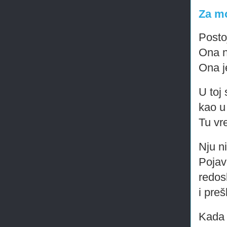
Za mo
Posto
Ona n
Ona 
U toj
kao u
Tu vr
Nju ni
Pojav
redos
i preš
Kada 