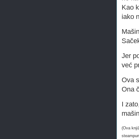
Kao k
iako n
Mašin
Sače
Jer p
već p
Ova s
Ona 
I zato
mašin
(Ova knji
steampun