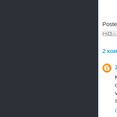
Post
2 ко