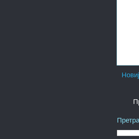
Новиј
П
Претра